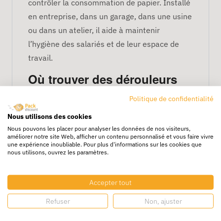
contrôler la consommation de papier. Installé
en entreprise, dans un garage, dans une usine
ou dans un atelier, il aide à maintenir
l’hygiène des salariés et de leur espace de
travail.
Où trouver des dérouleurs
professionnels ? Dérouleur
Politique de confidentialité
pour bobine industriel,
papier aluminium, bande
Nous utilisons des cookies
adhésive….
Nous pouvons les placer pour analyser les données de nos visiteurs,
améliorer notre site Web, afficher un contenu personnalisé et vous faire vivre
une expérience inoubliable. Pour plus d'informations sur les cookies que
nous utilisons, ouvrez les paramètres.
Pour vous accompagner dans l’entretien de
vos locaux, nous vous proposons une large
Accepter tout
gamme de produits d’
hygiène et d’entretien
:
mousse nettoyante pour une surface toujours
Refuser
Non, ajuster
plus propre, spray désinfectant pour dire