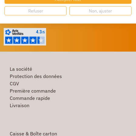
Refuser
Non, ajuster
Besoin d'aide ?
Un service client à votre écoute
La société
Protection des données
CGV
Première commande
Commande rapide
Livraison
Caisse & Boîte carton