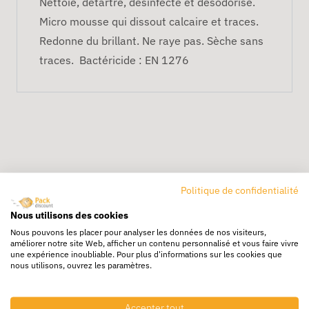
Nettoie, détartre, désinfecte et désodorise.
Micro mousse qui dissout calcaire et traces.
Redonne du brillant. Ne raye pas. Sèche sans
traces. Bactéricide : EN 1276
Politique de confidentialité
Livraison rapide
Nous utilisons des cookies
24/72h partout en europe
Nous pouvons les placer pour analyser les données de nos visiteurs,
améliorer notre site Web, afficher un contenu personnalisé et vous faire vivre
Livraison gratuite
une expérience inoubliable. Pour plus d'informations sur les cookies que
Dès 250€ HT d’achat
nous utilisons, ouvrez les paramètres.
Destockage
Accepter tout
Profitez de prix bas toute l’année