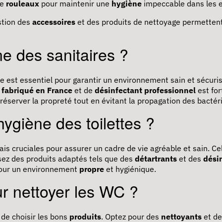
de
rouleaux
pour maintenir une
hygiène
impeccable dans les e
stion des
accessoires
et des produits de nettoyage permetten
e des sanitaires ?
e est essentiel pour garantir un environnement sain et sécuris
 fabriqué en France
et de
désinfectant professionnel
est fo
éserver la propreté tout en évitant la propagation des bactér
hygiène des toilettes ?
is cruciales pour assurer un cadre de vie agréable et sain. C
lisez des produits adaptés tels que des
détartrants
et des
dési
pour un environnement
propre
et hygiénique.
ur nettoyer les WC ?
l de choisir les bons
produits
. Optez pour des
nettoyants
et d