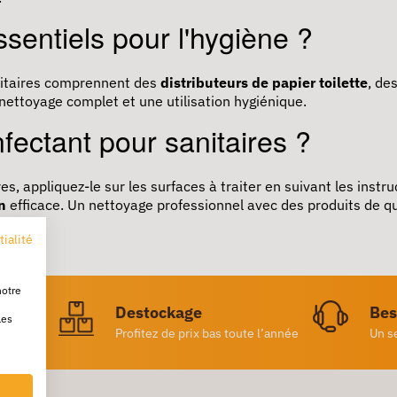
sentiels pour l'hygiène ?
itaires comprennent des
distributeurs de papier toilette
, de
nettoyage complet et une utilisation hygiénique.
fectant pour sanitaires ?
es, appliquez-le sur les surfaces à traiter en suivant les instru
n
efficace. Un nettoyage professionnel avec des produits de qu
tialité
notre
ratuite
Destockage
Bes
les
achat
Profitez de prix bas toute l’année
Un s