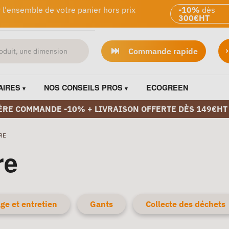
 l'ensemble de votre panier hors prix
-10%
dès
300€HT
Commande rapide
AIRES
NOS CONSEILS PROS
ECOGREEN
ÈRE COMMANDE -10% + LIVRAISON OFFERTE DÈS 149€HT
RE
re
ge et entretien
Gants
Collecte des déchets