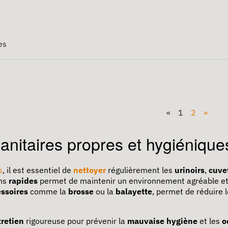
es
«
1
2
»
nitaires propres et hygiénique
s
, il est essentiel de
nettoyer
régulièrement les
urinoirs
,
cuve
ons
rapides
permet de maintenir un environnement agréable e
ssoires
comme la
brosse
ou la
balayette
, permet de réduire 
tretien
rigoureuse pour prévenir la
mauvaise
hygiène
et les
o