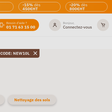
-15%
dès
-20%
dès
450€HT
800€HT
Besoin d'aide ?
Bonjour,
01 71 63 15 00
Connectez-vous
 CODE: NEW10L
Nettoyage des sols