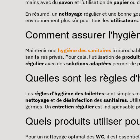
mains avec du
savon
et l’utilisation de
papier
ou 
En résumé, un
nettoyage
régulier et une bonne ge
environnement plus sûr pour tous les
utilisateurs
.
Comment assurer l'hygièn
Maintenir une
hygiène des sanitaires
irréprochabl
sanitaires privés. Pour cela, l'utilisation de
produit
régulier
avec des
solutions adaptées
permet de pr
Quelles sont les règles d'
Les
règles d'hygiène des toilettes
sont simples ma
nettoyage
et de
désinfection
des
sanitaires
. Uti
germes. Un
entretien régulier
est indispensable 
Quels produits utiliser po
Pour un nettoyage optimal des
WC
, il est essentie