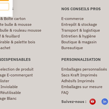
NIVERS
NOS CONSEILS PROS
 & Boîte carton
E-commerce
te bulle & mousse
Entrepôt & stockage
 bulle & rouleau mousse
Transport & logistique
 & feuillard
Entretien & hygiène
irable & palette bois
Boutique & magasin
sachet
Bureautique
NDISPENSABLES
PERSONNALISATION
election de produit
Emballages personnalisés
age E-commerçant
Sacs Kraft Imprimés
lister
Adhésifs Imprimés
Inviolable
Emballages sur mesure
Réutilisable
FAQ
age Blanc
Suivez-nous :