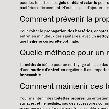
pour les toilettes. Les
gels
et
désinfectants
pour s
bactéries efficacement. N'oubliez pas d'ajouter de
Comment prévenir la prop
Pour éviter la
propagation des bactéries
, adoptez
entretien minutieux des sanitaires, avec un
netto
une
hygiène corporelle
optimale.
Quelle méthode pour un n
La
méthode
idéale pour un nettoyage efficace des s
d'une
routine d'entretien
régulière. Il est importa
impeccable
.
Comment maintenir des to
Pour maintenir des
toilettes propres
, un entretien
surfaces, et ne négligez pas des accessoires com
expérience plus agréable pour tous les utilisateurs