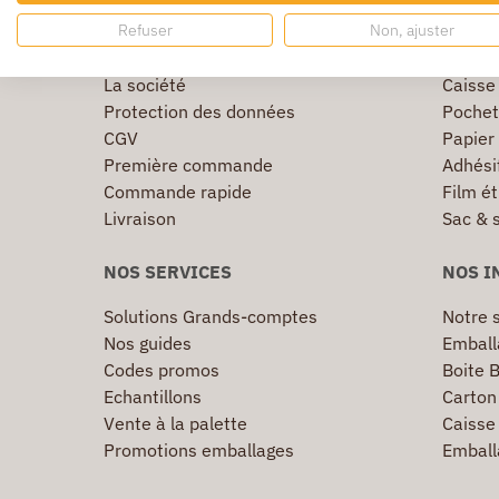
Refuser
Non, ajuster
INFORMATIONS
TOP U
La société
Caisse
Protection des données
Pochet
CGV
Papier
Première commande
Adhésif
Commande rapide
Film ét
Livraison
Sac & 
NOS SERVICES
NOS I
Solutions Grands-comptes
Notre s
Nos guides
Emball
Codes promos
Boite B
Echantillons
Carton 
Vente à la palette
Caisse 
Promotions emballages
Emball