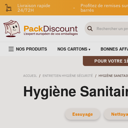
Livraison rapide
Profitez de remises sur
-
24/72H
barrés
NOS PRODUITS
NOS CARTONS
BONNES AFF
POUR VOTRE 1
ACCUEIL
/
ENTRETIEN HYGIÈNE SÉCURITÉ
/
HYGIÈNE SANITAI
Hygiène Sanitai
Essuyage
Nettoya