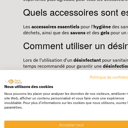
Quels accessoires sont es
Les
accessoires essentiels
pour l'
hygiène
des san
déchets, ainsi que des
savons
et des
gels
pour un 
Comment utiliser un désin
Lors de l'utilisation d'un
désinfectant
pour sanitair
temps recommandé pour garantir une
désinfectio
hygiène optimale
.
Politique de confiden
Nous utilisons des cookies
Nous pouvons les placer pour analyser les données de nos visiteurs, améliorer 
site Web, afficher un contenu personnalisé et vous faire vivre une expérience
Livraison rapide
Livraison g
inoubliable. Pour plus d'informations sur les cookies que nous utilisons, ouvrez 
24/72h partout en europe
Dès 250€ HT d’
paramètres.
Accepter tout