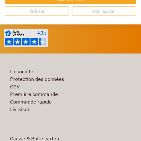
Refuser
Non, ajuster
Besoin d'aide ?
Un service client à votre écoute
La société
Protection des données
CGV
Première commande
Commande rapide
Livraison
Caisse & Boîte carton