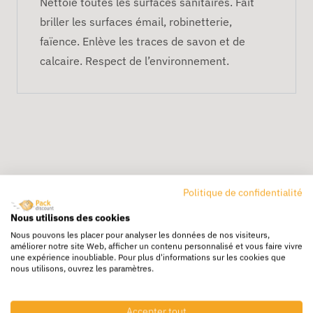
Nettoie toutes les surfaces sanitaires. Fait
briller les surfaces émail, robinetterie,
faïence. Enlève les traces de savon et de
calcaire. Respect de l’environnement.
Politique de confidentialité
Livraison rapide
Nous utilisons des cookies
24/72h partout en europe
Nous pouvons les placer pour analyser les données de nos visiteurs,
améliorer notre site Web, afficher un contenu personnalisé et vous faire vivre
Livraison gratuite
une expérience inoubliable. Pour plus d'informations sur les cookies que
Dès 250€ HT d’achat
nous utilisons, ouvrez les paramètres.
Destockage
Accepter tout
Profitez de prix bas toute l’année