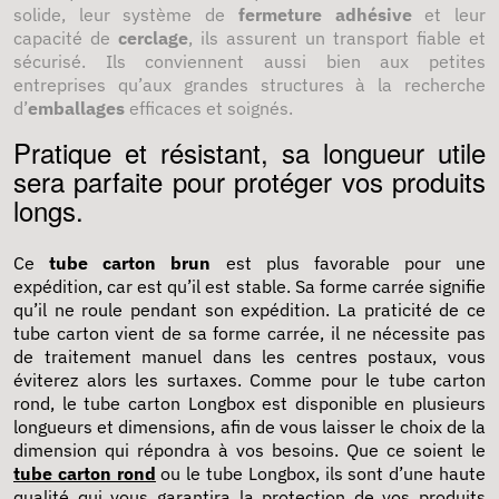
solide, leur système de
fermeture adhésive
et leur
capacité de
cerclage
, ils assurent un transport fiable et
sécurisé. Ils conviennent aussi bien aux petites
entreprises qu’aux grandes structures à la recherche
d’
emballages
efficaces et soignés.
Pratique et résistant, sa longueur utile
sera parfaite pour protéger vos produits
longs.
Ce
tube carton brun
est plus favorable pour une
expédition, car est qu’il est stable. Sa forme carrée signifie
qu’il ne roule pendant son expédition. La praticité de ce
tube carton vient de sa forme carrée, il ne nécessite pas
de traitement manuel dans les centres postaux, vous
éviterez alors les surtaxes. Comme pour le tube carton
rond, le tube carton Longbox est disponible en plusieurs
longueurs et dimensions, afin de vous laisser le choix de la
dimension qui répondra à vos besoins. Que ce soient le
tube carton rond
ou le tube Longbox, ils sont d’une haute
qualité qui vous garantira la protection de vos produits