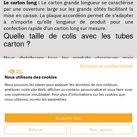
Le carton long :
Le carton grande longueur se caractérise
par une ouverture large sur les grands côtés facilitant la
mise en caisse. La plaque accordéon permet de s'adapter
à n'importe qu'elle longueur de produit pour une
confection rapide d'un carton long sur mesure.
Quelle taille de colis avec les tubes
carton ?
Nous distribuons tous les produits classiques mais
également tous les produits parmi les plus spécifiques
Politique de confidentialité
comme le
tube carton à poster
. Tube carton rond ou tube
carton Longbox, ils sont tous les deux spécialement
Nous utilisons des cookies
adaptés à vos produits longs et vos papiers roulés.
Nous pouvons les placer pour analyser les données de nos visiteurs,
Trouvez l’emballage qui convient à tous vos produits grâce
améliorer notre site Web, afficher un contenu personnalisé et vous faire vivre
une expérience inoubliable. Pour plus d'informations sur les cookies que
à Packdiscount, le spécialiste de l’emballage à prix réduit.
nous utilisons, ouvrez les paramètres.
Trouvez le tube poste prêt à expédier
adapté à l’envoi de vos produits
Accepter tout
longs
Refuser
Non, ajuster