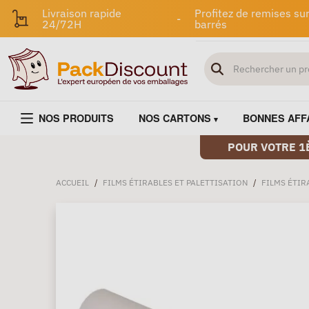
Livraison rapide
Profitez de remises sur
-
24/72H
barrés
NOS PRODUITS
NOS CARTONS
BONNES AFF
POUR VOTRE 1
ACCUEIL
/
FILMS ÉTIRABLES ET PALETTISATION
/
FILMS ÉTIR