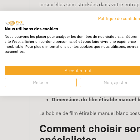
lorsqu’elles sont stockées dans votre entrep
Opaque, le film étirable manuel blanc garde v
Politique de confiden
marchandises sensibles contre les rayons du 
Nous utilisons des cookies
Nous pouvons les placer pour analyser les données de nos visiteurs, améliorer 
Afin d’assurer l'adhésion parfaite du film su
site Web, afficher un contenu personnalisé et vous faire vivre une expérience
inoubliable. Pour plus d'informations sur les cookies que nous utilisons, ouvrez 
nécessite ni rouleau adhésif, ni autre fixati
paramètres.
Pour le confort des utilisateurs, notre film 
Accepter tout
acier
est recommandé pour un gain de temps
Refuser
Non, ajuster
Enfin, les bobines de film étirable manuel 
Dimensions du film étirable manuel 
La bobine de film étirable manuel blanc po
Comment choisir son 
spécialistes