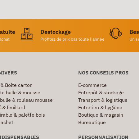
ratuite
Destockage
Bes
achat
Profitez de prix bas toute l’année
Un s
NIVERS
NOS CONSEILS PROS
 & Boîte carton
E-commerce
te bulle & mousse
Entrepôt & stockage
 bulle & rouleau mousse
Transport & logistique
 & feuillard
Entretien & hygiène
irable & palette bois
Boutique & magasin
sachet
Bureautique
NDISPENSABLES
PERSONNALISATION