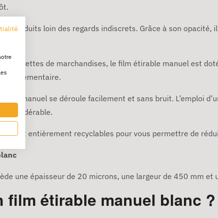
ôt.
os produits loin des regards indiscrets. Grâce à son opacité, i
tialité
soleil.
notre
r vos palettes de marchandises, le film étirable manuel est doté
les
on supplémentaire.
étirable manuel se déroule facilement et sans bruit. L’emploi d’
 considérable.
blanc sont entièrement recyclables pour vous permettre de réd
blanc
ssède une épaisseur de 20 microns, une largeur de 450 mm et
film étirable manuel blanc ?