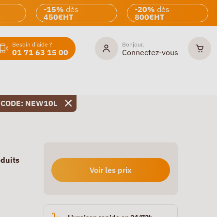
-15%
dès
-20%
dès
450€HT
800€HT
Besoin d'aide ?
Bonjour,
01 71 63 15 00
Connectez-vous
 CODE: NEW10L
oduits
Voir les prix