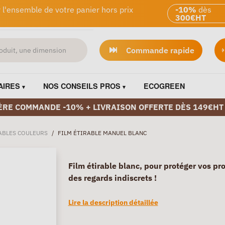
 l'ensemble de votre panier hors prix
-10%
dès
300€HT
Commande rapide
AIRES
NOS CONSEILS PROS
ECOGREEN
ÈRE COMMANDE -10% + LIVRAISON OFFERTE DÈS 149€HT
ABLES COULEURS
/
FILM ÉTIRABLE MANUEL BLANC
Film étirable blanc, pour protéger vos pr
des regards indiscrets !
Lire la description détaillée