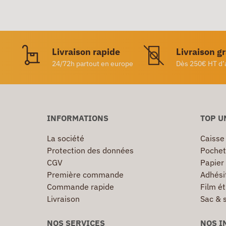
Livraison rapide
Livraison g
24/72h partout en europe
Dès 250€ HT d’
INFORMATIONS
TOP U
La société
Caisse
Protection des données
Pochet
CGV
Papier
Première commande
Adhésif
Commande rapide
Film ét
Livraison
Sac & 
NOS SERVICES
NOS I