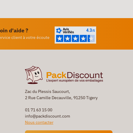
oin d'aide ?
ervice client à votre écoute
Zac du Plessis Saucourt,
2 Rue Camille Decauville, 91250 Tigery
01 71 63 15 00
info@packdiscount.com
Nous contacter