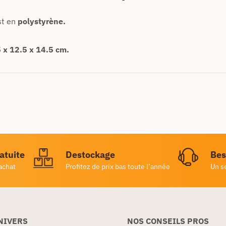
st en
polystyrène.
 x 12.5 x 14.5 cm.
ratuite
Destockage
Bes
achat
Profitez de prix bas toute l’année
Un s
NIVERS
NOS CONSEILS PROS