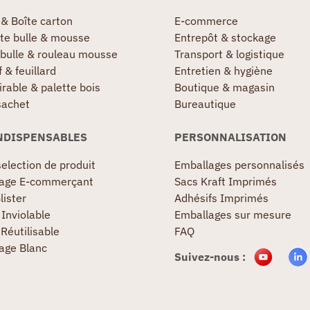
 & Boîte carton
E-commerce
te bulle & mousse
Entrepôt & stockage
 bulle & rouleau mousse
Transport & logistique
 & feuillard
Entretien & hygiène
irable & palette bois
Boutique & magasin
sachet
Bureautique
NDISPENSABLES
PERSONNALISATION
election de produit
Emballages personnalisés
age E-commerçant
Sacs Kraft Imprimés
lister
Adhésifs Imprimés
Inviolable
Emballages sur mesure
Réutilisable
FAQ
age Blanc
Suivez-nous :