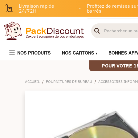
Livraison rapide
Profitez de remises sur
-
24/72H
barrés
NOS PRODUITS
NOS CARTONS
BONNES AFF
POUR VOTRE 1
ACCUEIL
/
FOURNITURES DE BUREAU
/
ACCESSOIRES INFORM