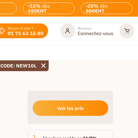
-15%
dès
-20%
dès
450€HT
800€HT
Besoin d'aide ?
Bonjour,
01 71 63 15 00
Connectez-vous
 CODE: NEW10L
Voir les prix