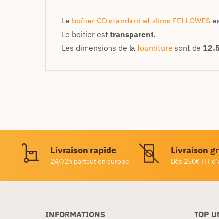
Le
boîtier CD standard et slims FELLOWES
e
Le boitier est
transparent.
Les dimensions de la
fourniture
sont de
12.5
Livraison rapide
Livraison g
24/72h partout en europe
Dès 250€ HT d’
INFORMATIONS
TOP U