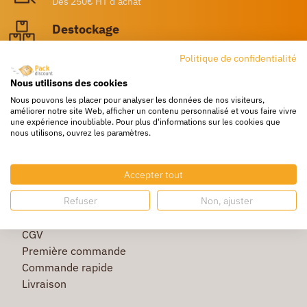
Dès 250€ HT d’achat
Destockage
Profitez de prix bas toute l’année
Politique de confidentialité
Besoin d'aide ?
Nous utilisons des cookies
Un service client à votre écoute
Nous pouvons les placer pour analyser les données de nos visiteurs,
améliorer notre site Web, afficher un contenu personnalisé et vous faire vivre
une expérience inoubliable. Pour plus d'informations sur les cookies que
nous utilisons, ouvrez les paramètres.
Accepter tout
Refuser
Non, ajuster
La société
Protection des données
CGV
Première commande
Commande rapide
Livraison