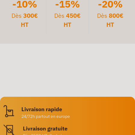
-10%
-15%
-20%
Dès
300€
Dès
450€
Dès
800€
HT
HT
HT
Livraison rapide
24/72h partout en europe
Livraison gratuite