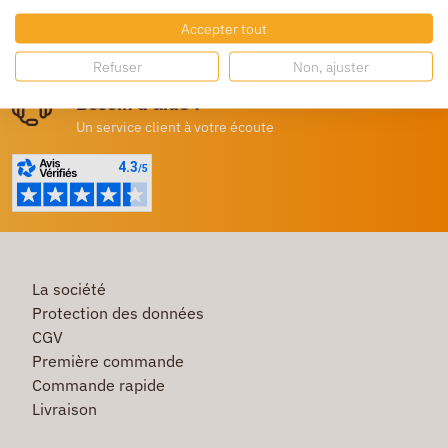
Accepter tout
Destockage
Profitez de prix bas toute l’année
Refuser
Non, ajuster
Besoin d'aide ?
Un service client à votre écoute
La société
Protection des données
CGV
Première commande
Commande rapide
Livraison