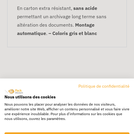
En carton extra résistant,
sans acide
permettant un archivage long terme sans
altération des documents.
Montage
automatique
.
– Coloris gris et blanc
Politique de confidentialité
Livraison rapide
Nous utilisons des cookies
24/72h partout en europe
Nous pouvons les placer pour analyser les données de nos visiteurs,
améliorer notre site Web, afficher un contenu personnalisé et vous faire vivre
Livraison gratuite
une expérience inoubliable. Pour plus d'informations sur les cookies que
nous utilisons, ouvrez les paramètres.
Dès 250€ HT d’achat
Destockage