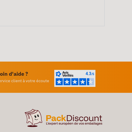
oin d'aide ?
ervice client à votre écoute