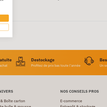
ratuite
Destockage
Bes
achat
Profitez de prix bas toute l’année
Un s
NIVERS
NOS CONSEILS PROS
 & Boîte carton
E-commerce
te bulle & mousse
Entrepôt & stockage