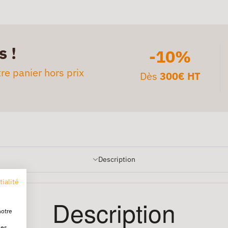
s !
-10%
re panier hors prix
Dès
300€ HT
Description
tialité
Description
notre
les