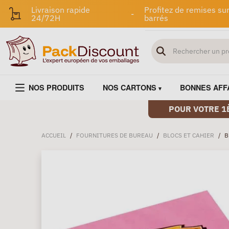
Livraison rapide
Profitez de remises sur
-
24/72H
barrés
NOS PRODUITS
NOS CARTONS
BONNES AFF
POUR VOTRE 1
ACCUEIL
/
FOURNITURES DE BUREAU
/
BLOCS ET CAHIER
/
B