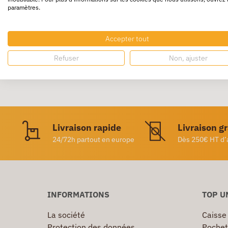
paramètres.
Bloc de 100 feuilles.
Accepter tout
Refuser
Non, ajuster
Livraison rapide
Livraison g
24/72h partout en europe
Dès 250€ HT d’
INFORMATIONS
TOP U
La société
Caisse
Protection des données
Pochet