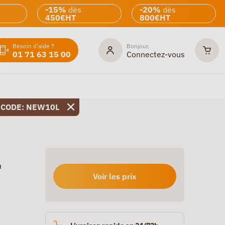
-15%
dès
-20%
dès
450€HT
800€HT
Besoin d'aide ?
Bonjour,
01 71 63 15 00
Connectez-vous
 CODE: NEW10L
u
Voir les prix