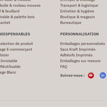
 bulle & rouleau mousse
Transport & logistique
 & feuillard
Entretien & hygiène
irable & palette bois
Boutique & magasin
sachet
Bureautique
NDISPENSABLES
PERSONNALISATION
election de produit
Emballages personnalisés
age E-commerçant
Sacs Kraft Imprimés
lister
Adhésifs Imprimés
Inviolable
Emballages sur mesure
Réutilisable
FAQ
age Blanc
Suivez-nous :