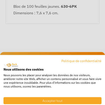
Bloc de 100 feuilles jaunes.
630-6PK
Dimensions : 7,6 x 7,6 cm.
Politique de confidentialité
Livraison rapide
24/72h partout en europe
Nous utilisons des cookies
Nous pouvons les placer pour analyser les données de nos visiteurs,
Livraison gratuite
améliorer notre site Web, afficher un contenu personnalisé et vous faire vivre
Dès 250€ HT d’achat
une expérience inoubliable. Pour plus d'informations sur les cookies que
nous utilisons, ouvrez les paramètres.
Destockage
Profitez de prix bas toute l’année
Accepter tout