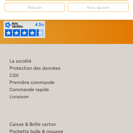
Besoin d'aide ?
Refuser
Non, ajuster
Un service client à votre écoute
La société
Protection des données
CGV
Première commande
Commande rapide
Livraison
Caisse & Boîte carton
Pochette bulle & mousse