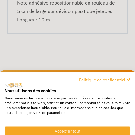
Note adhésive repositionnable en rouleau de
5 cm de large sur dévidoir plastique jetable.
Longueur 10 m.
Politique de confidentialité
Livraison rapide
24/72h partout en europe
Nous utilisons des cookies
Nous pouvons les placer pour analyser les données de nos visiteurs,
Livraison gratuite
améliorer notre site Web, afficher un contenu personnalisé et vous faire vivre
une expérience inoubliable. Pour plus d'informations sur les cookies que
Dès 250€ HT d’achat
nous utilisons, ouvrez les paramètres.
Destockage
Profitez de prix bas toute l’année
Accepter tout