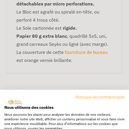
détachables par micro perforations.
Le Bloc est agrafé ou spiralé en-tête, ou
perforé 4 trous côté.
Le Sole cartonnée est
rigide.
Papier 80 g extra blanc
, quadrillé 5x5, uni,
grand carreaux Seyès ou ligné (avec marge).
La couverture de cette
fourniture de bureau
est orange vernie brillante.
Politique de confidentialité
Nous utilisons des cookies
Nous pouvons les placer pour analyser les données de nos visiteurs,
améliorer notre site Web, afficher un contenu personnalisé et vous faire vivre
Livraison rapide
une expérience inoubliable. Pour plus d'informations sur les cookies que
24/72h partout en europe
nous utilisons, ouvrez les paramètres.