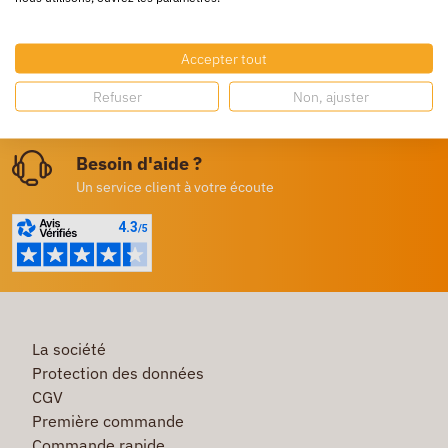
Livraison gratuite
Dès 250€ HT d’achat
Accepter tout
Destockage
Refuser
Non, ajuster
Profitez de prix bas toute l’année
Besoin d'aide ?
Un service client à votre écoute
La société
Protection des données
CGV
Première commande
Commande rapide