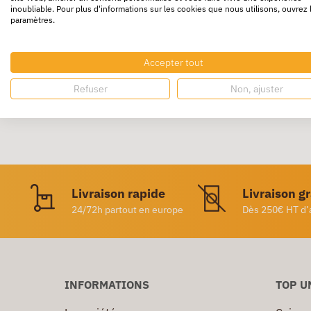
inoubliable. Pour plus d'informations sur les cookies que nous utilisons, ouvrez 
paramètres.
Le
bloc Super Sticky Post-it Jaunes POST-I
Le bloc est
repositionnable
pour une
organi
Accepter tout
Refuser
Non, ajuster
Livraison rapide
Livraison g
24/72h partout en europe
Dès 250€ HT d’
INFORMATIONS
TOP U