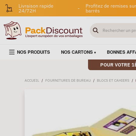
Livraison rapide
Profitez de remises sur
-
24/72H
barrés
NOS PRODUITS
NOS CARTONS
BONNES AFF
POUR VOTRE 1
ACCUEIL
/
FOURNITURES DE BUREAU
/
BLOCS ET CAHIERS
/