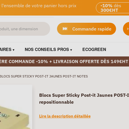
 l'ensemble de votre panier hors prix
-10%
dès
300€HT
Commande rapide
AIRES
NOS CONSEILS PROS
ECOGREEN
ÈRE COMMANDE -10% + LIVRAISON OFFERTE DÈS 149€HT
BLOCS SUPER STICKY POST-IT JAUNES POST-IT NOTES
Blocs Super Sticky Post-it Jaunes POST
repositionnable
Lire la description détaillée