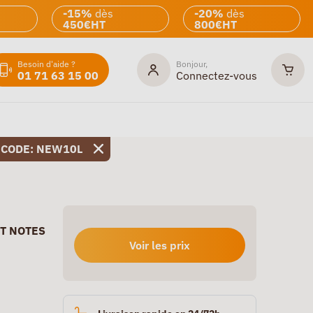
-15%
dès
-20%
dès
450€HT
800€HT
Besoin d'aide ?
Bonjour,
01 71 63 15 00
Connectez-vous
 CODE: NEW10L
-IT NOTES
Voir les prix