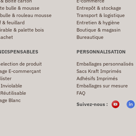
 & Boîte carton
E-commerce
te bulle & mousse
Entrepôt & stockage
 bulle & rouleau mousse
Transport & logistique
 & feuillard
Entretien & hygiène
irable & palette bois
Boutique & magasin
sachet
Bureautique
NDISPENSABLES
PERSONNALISATION
election de produit
Emballages personnalisés
age E-commerçant
Sacs Kraft Imprimés
lister
Adhésifs Imprimés
Inviolable
Emballages sur mesure
Réutilisable
FAQ
age Blanc
Suivez-nous :