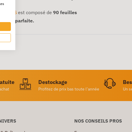
les
T-NOTEES
est composé de
90 feuilles
sation parfaite.
ratuite
Destockage
Bes
achat
Profitez de prix bas toute l’année
Un s
NIVERS
NOS CONSEILS PROS