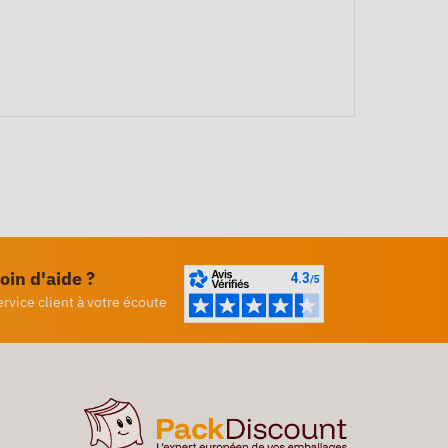
oin d'aide ?
ervice client à votre écoute