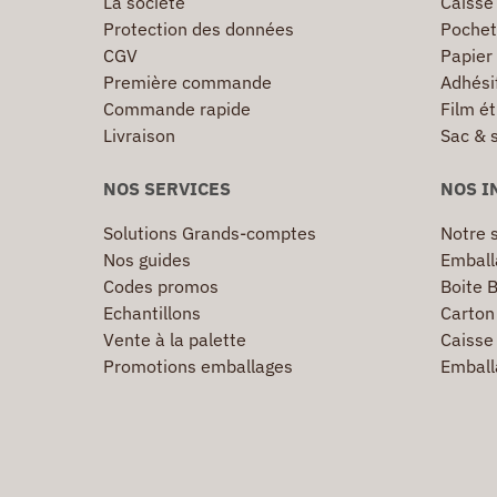
La société
Caisse
Protection des données
Pochet
CGV
Papier
Première commande
Adhésif
Commande rapide
Film ét
Livraison
Sac & 
NOS SERVICES
NOS I
Solutions Grands-comptes
Notre s
Nos guides
Emball
Codes promos
Boite B
Echantillons
Carton 
Vente à la palette
Caisse 
Promotions emballages
Emball