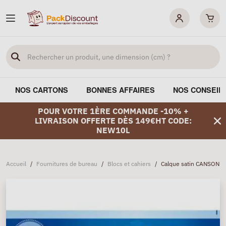
NOS CARTONS
BONNES AFFAIRES
NOS CONSEIL
POUR VOTRE 1ÈRE COMMANDE -10% +
LIVRAISON OFFERTE DÈS 149€HT CODE:
NEW10L
Accueil
/
Fournitures de bureau
/
Blocs et cahiers
/
Calque satin CANSON