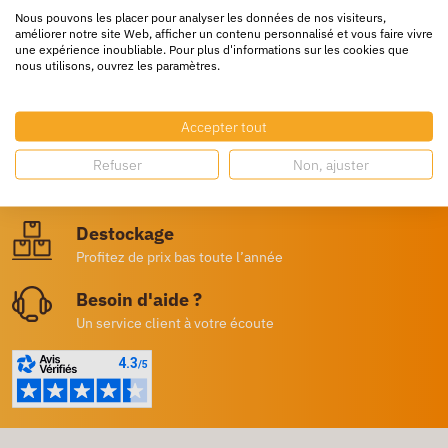
Nous pouvons les placer pour analyser les données de nos visiteurs,
améliorer notre site Web, afficher un contenu personnalisé et vous faire vivre
une expérience inoubliable. Pour plus d'informations sur les cookies que
nous utilisons, ouvrez les paramètres.
Livraison rapide
Accepter tout
24/72h partout en europe
Refuser
Non, ajuster
Livraison gratuite
Dès 250€ HT d’achat
Destockage
Profitez de prix bas toute l’année
Besoin d'aide ?
Un service client à votre écoute