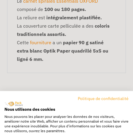
Le
carnet spirales Essentials OXFORD
composé de
100 ou 180 pages.
La reliure est
intégralement plastifiée.
La couverture carte pelliculée a des
coloris
traditionnels assortis.
Cette
fourniture
a un
papier 90 g satiné
extra blanc Optik Paper quadrillé 5x5 ou
ligné 6 mm.
Politique de confidentialité
Nous utilisons des cookies
Nous pouvons les placer pour analyser les données de nos visiteurs,
Livraison rapide
améliorer notre site Web, afficher un contenu personnalisé et vous faire vivre
une expérience inoubliable. Pour plus d'informations sur les cookies que
24/72h partout en europe
nous utilisons, ouvrez les paramètres.