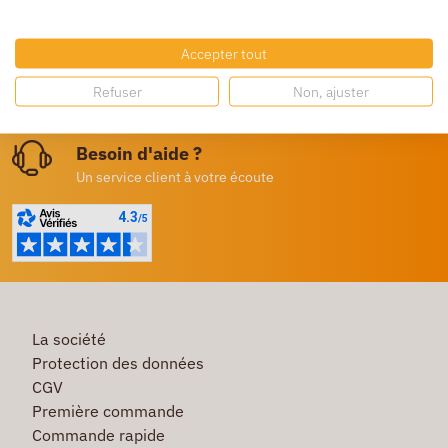
Livraison gratuite
Dès 250€ HT d’achat
Accepter tout
Destockage
Refuser
Non, ajuster
Profitez de prix bas toute l’année
Besoin d'aide ?
Un service client à votre écoute
La société
Protection des données
CGV
Première commande
Commande rapide