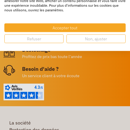
améliorer notre site Web, afficher un contenu personnalisé et vous faire vivre
une expérience inoubliable. Pour plus d'informations sur les cookies que
nous utilisons, ouvrez les paramètres.
Livraison rapide
24/72h partout en europe
Accepter tout
Livraison gratuite
Dès 250€ HT d’achat
Refuser
Non, ajuster
Destockage
Profitez de prix bas toute l’année
Besoin d'aide ?
Un service client à votre écoute
La société
Protection des données