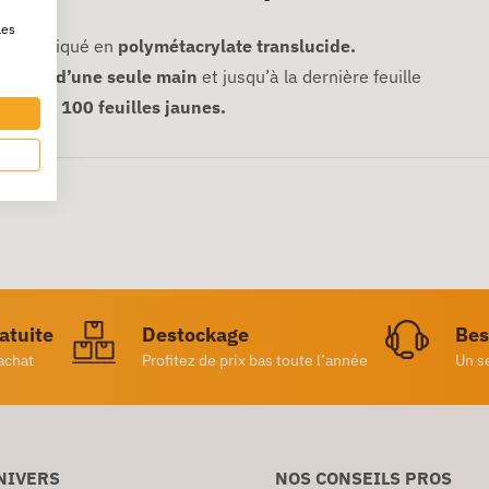
les
st fabriqué en
polymétacrylate translucide.
s notes d’une seule main
et jusqu’à la dernière feuille
bloc de 100 feuilles jaunes.
ratuite
Destockage
Bes
achat
Profitez de prix bas toute l’année
Un s
NIVERS
NOS CONSEILS PROS