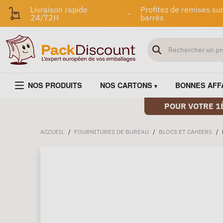
Livraison rapide
Profitez de remises sur
-
24/72H
barrés
NOS PRODUITS
NOS CARTONS
BONNES AFF
POUR VOTRE 1
ACCUEIL
/
FOURNITURES DE BUREAU
/
BLOCS ET CAHIERS
/