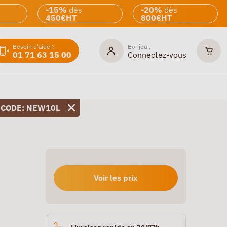
-15%
dès
-20%
dès
450€HT
800€HT
Besoin d'aide ?
Bonjour,
01 71 63 15 00
Connectez-vous
 CODE: NEW10L
Voir les prix