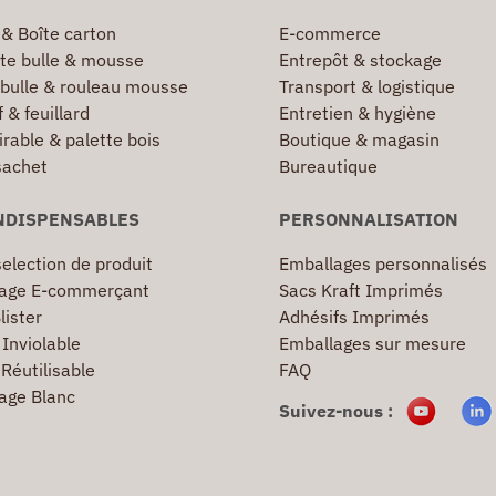
 & Boîte carton
E-commerce
te bulle & mousse
Entrepôt & stockage
 bulle & rouleau mousse
Transport & logistique
 & feuillard
Entretien & hygiène
irable & palette bois
Boutique & magasin
sachet
Bureautique
NDISPENSABLES
PERSONNALISATION
election de produit
Emballages personnalisés
age E-commerçant
Sacs Kraft Imprimés
lister
Adhésifs Imprimés
Inviolable
Emballages sur mesure
Réutilisable
FAQ
age Blanc
Suivez-nous :