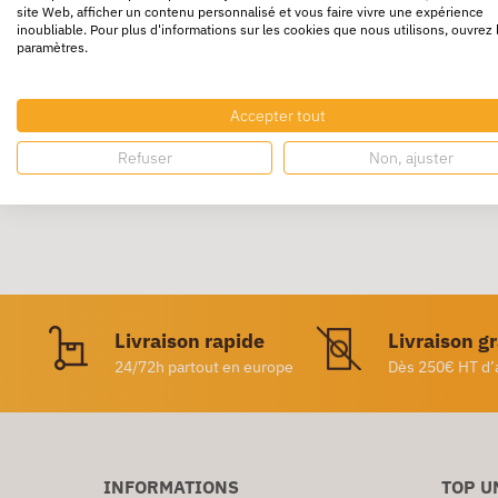
site Web, afficher un contenu personnalisé et vous faire vivre une expérience
inoubliable. Pour plus d'informations sur les cookies que nous utilisons, ouvrez 
Le
Dévidoir Z-Notes Millénium Noir POST-IT
e
paramètres.
Le dévidoir de Z-Notes permet d’
attraper le
Cette
fourniture de bureau
est livré avec un
Accepter tout
Refuser
Non, ajuster
Livraison rapide
Livraison g
24/72h partout en europe
Dès 250€ HT d’
INFORMATIONS
TOP U