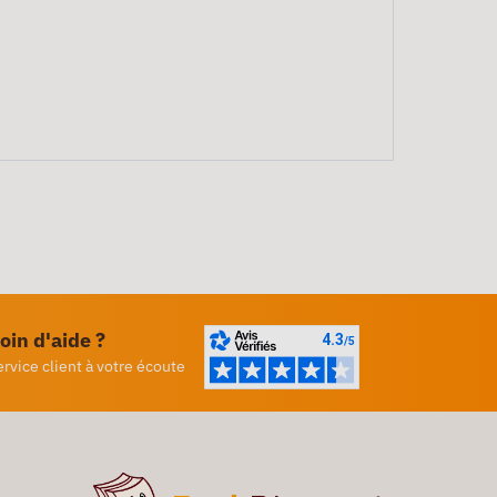
oin d'aide ?
ervice client à votre écoute