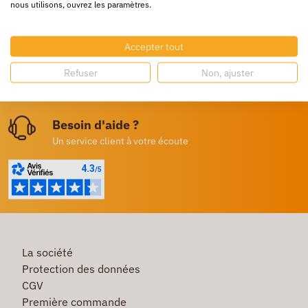
nous utilisons, ouvrez les paramètres.
24/72h partout en europe
Livraison gratuite
Accepter tout
Dès 250€ HT d’achat
Refuser
Non, ajuster
Destockage
Profitez de prix bas toute l’année
Besoin d'aide ?
Un service client à votre écoute
La société
Protection des données
CGV
Première commande