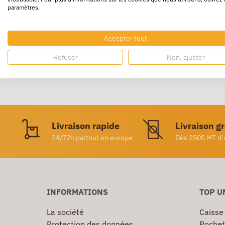
paramètres.
Impression bicolore.
Accepter tout
Refuser
Non, ajuster
Livraison rapide
Livraison g
24/72h partout en europe
Dès 250€ HT d’
INFORMATIONS
TOP U
La société
Caisse
Protection des données
Pochet