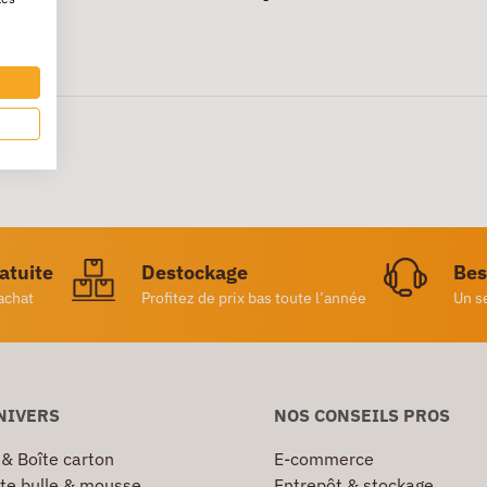
ratuite
Destockage
Bes
achat
Profitez de prix bas toute l’année
Un s
NIVERS
NOS CONSEILS PROS
 & Boîte carton
E-commerce
te bulle & mousse
Entrepôt & stockage