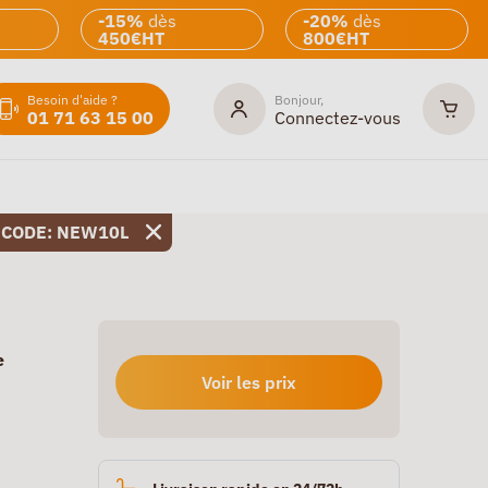
-15%
dès
-20%
dès
450€HT
800€HT
Besoin d'aide ?
Bonjour,
01 71 63 15 00
Connectez-vous
 CODE: NEW10L
e
Voir les prix