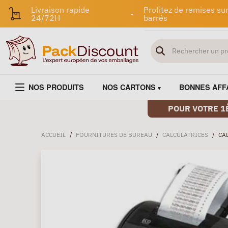
Livraison rapide
Profitez de remises sur
-
24/72H
barrés
NOS PRODUITS
NOS CARTONS
BONNES AFF
POUR VOTRE 1
ACCUEIL
/
FOURNITURES DE BUREAU
/
CALCULATRICES
/
CA