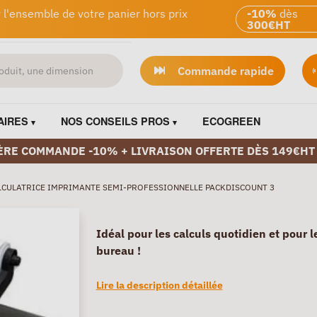
 l'ensemble de votre panier hors prix
-10%
dès
300€HT
Commande rapide
AIRES
NOS CONSEILS PROS
ECOGREEN
ÈRE COMMANDE -10% + LIVRAISON OFFERTE DÈS 149€HT
LCULATRICE IMPRIMANTE SEMI-PROFESSIONNELLE PACKDISCOUNT 3
Idéal pour les calculs quotidien et pour l
bureau !
Lire la description détaillée