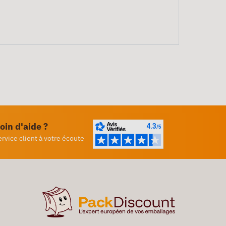
oin d'aide ?
ervice client à votre écoute