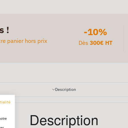
s !
-10%
re panier hors prix
Dès
300€ HT
Description
tialité
Description
notre
les