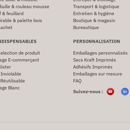
 bulle & rouleau mousse
Transport & logistique
 & feuillard
Entretien & hygiène
irable & palette bois
Boutique & magasin
sachet
Bureautique
NDISPENSABLES
PERSONNALISATION
election de produit
Emballages personnalisés
age E-commerçant
Sacs Kraft Imprimés
lister
Adhésifs Imprimés
Inviolable
Emballages sur mesure
Réutilisable
FAQ
age Blanc
Suivez-nous :