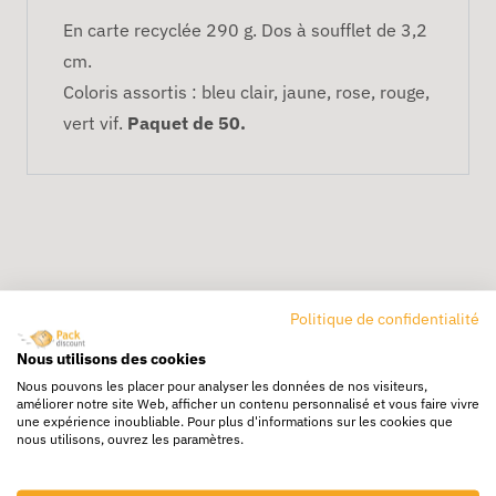
En carte recyclée 290 g. Dos à soufflet de 3,2
cm.
Coloris assortis : bleu clair, jaune, rose, rouge,
vert vif.
Paquet de 50.
Politique de confidentialité
Livraison rapide
Nous utilisons des cookies
24/72h partout en europe
Nous pouvons les placer pour analyser les données de nos visiteurs,
améliorer notre site Web, afficher un contenu personnalisé et vous faire vivre
Livraison gratuite
une expérience inoubliable. Pour plus d'informations sur les cookies que
nous utilisons, ouvrez les paramètres.
Dès 250€ HT d’achat
Destockage