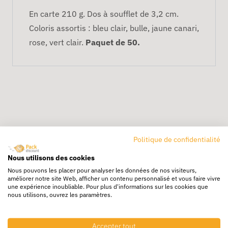
En carte 210 g. Dos à soufflet de 3,2 cm.
Coloris assortis : bleu clair, bulle, jaune canari,
rose, vert clair.
Paquet de 50.
Politique de confidentialité
Livraison rapide
Nous utilisons des cookies
24/72h partout en europe
Nous pouvons les placer pour analyser les données de nos visiteurs,
améliorer notre site Web, afficher un contenu personnalisé et vous faire vivre
Livraison gratuite
une expérience inoubliable. Pour plus d'informations sur les cookies que
Dès 250€ HT d’achat
nous utilisons, ouvrez les paramètres.
Destockage
Profitez de prix bas toute l’année
Accepter tout