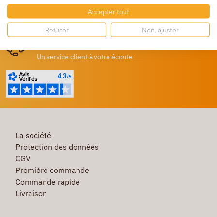
Accepter tout
Destockage
Profitez de prix bas toute l’année
Refuser
Non, ajuster
Besoin d'aide ?
Un service client à votre écoute
La société
Protection des données
CGV
Première commande
Commande rapide
Livraison