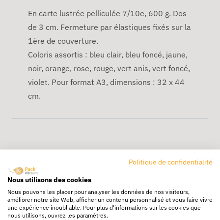
En carte lustrée pelliculée 7/10e, 600 g. Dos
de 3 cm. Fermeture par élastiques fixés sur la
1ère de couverture.
Coloris assortis : bleu clair, bleu foncé, jaune,
noir, orange, rose, rouge, vert anis, vert foncé,
violet. Pour format A3, dimensions : 32 x 44
cm.
Politique de confidentialité
Nous utilisons des cookies
Nous pouvons les placer pour analyser les données de nos visiteurs,
Livraison rapide
améliorer notre site Web, afficher un contenu personnalisé et vous faire vivre
une expérience inoubliable. Pour plus d'informations sur les cookies que
24/72h partout en europe
nous utilisons, ouvrez les paramètres.