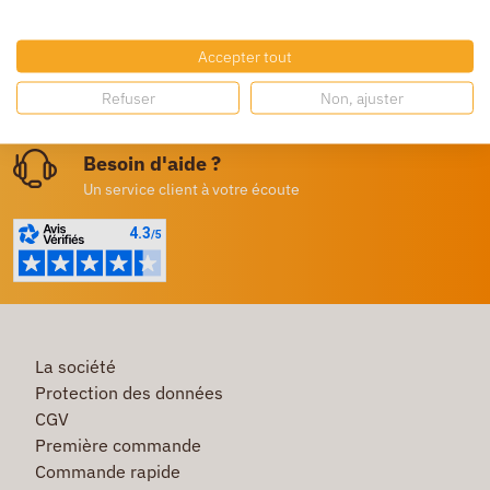
Livraison gratuite
Dès 250€ HT d’achat
Accepter tout
Destockage
Refuser
Non, ajuster
Profitez de prix bas toute l’année
Besoin d'aide ?
Un service client à votre écoute
La société
Protection des données
CGV
Première commande
Commande rapide