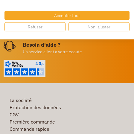
Livraison gratuite
Dès 250€ HT d’achat
Accepter tout
Destockage
Refuser
Non, ajuster
Profitez de prix bas toute l’année
Besoin d'aide ?
Un service client à votre écoute
La société
Protection des données
CGV
Première commande
Commande rapide