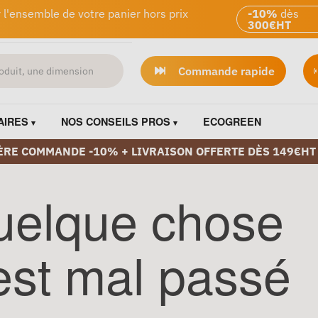
 l'ensemble de votre panier hors prix
-10%
dès
300€HT
Commande rapide
AIRES
NOS CONSEILS PROS
ECOGREEN
ÈRE COMMANDE -10% + LIVRAISON OFFERTE DÈS 149€HT
uelque chose
est mal passé