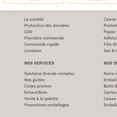
INFORMATIONS
TOP U
La société
Caisse
Protection des données
Pochet
CGV
Papier
Première commande
Adhésif
Commande rapide
Film ét
Livraison
Sac & 
NOS SERVICES
NOS I
Solutions Grands-comptes
Notre s
Nos guides
Emball
Codes promos
Boite B
Echantillons
Carton 
Vente à la palette
Caisse 
Promotions emballages
Emball