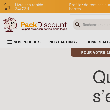
Livraison rapide
Profitez de remises sur
-
24/72H
barrés
NOS PRODUITS
NOS CARTONS
BONNES AFF
POUR VOTRE 1
Q
s’