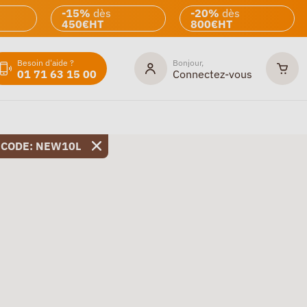
-15%
dès
-20%
dès
450€HT
800€HT
Besoin d'aide ?
Bonjour,
01 71 63 15 00
Connectez-vous
 CODE: NEW10L