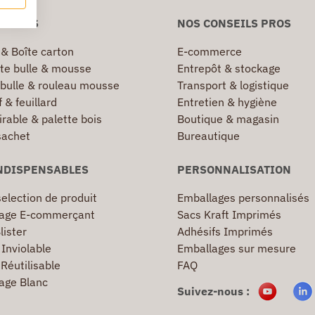
NIVERS
NOS CONSEILS PROS
 & Boîte carton
E-commerce
te bulle & mousse
Entrepôt & stockage
 bulle & rouleau mousse
Transport & logistique
 & feuillard
Entretien & hygiène
irable & palette bois
Boutique & magasin
sachet
Bureautique
NDISPENSABLES
PERSONNALISATION
election de produit
Emballages personnalisés
age E-commerçant
Sacs Kraft Imprimés
lister
Adhésifs Imprimés
Inviolable
Emballages sur mesure
Réutilisable
FAQ
age Blanc
Suivez-nous :