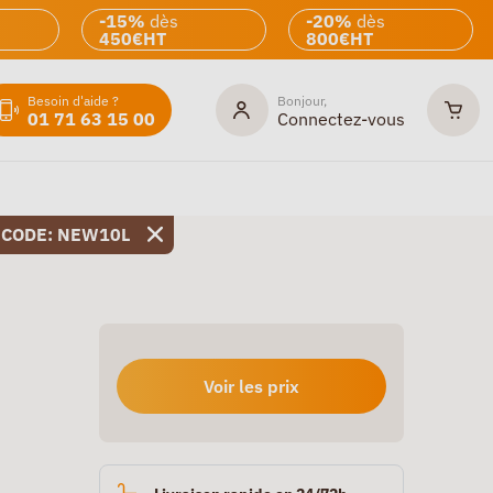
-15%
dès
-20%
dès
450€HT
800€HT
Besoin d'aide ?
Bonjour,
01 71 63 15 00
Connectez-vous
 CODE: NEW10L
Voir les prix