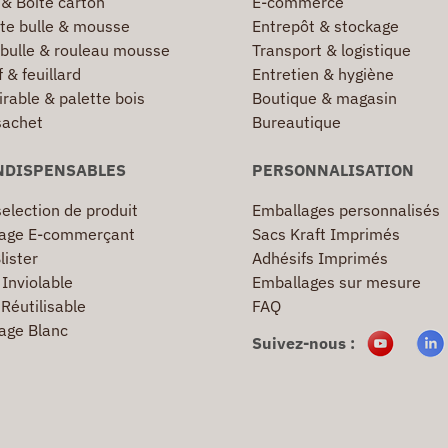
 & Boîte carton
E-commerce
te bulle & mousse
Entrepôt & stockage
 bulle & rouleau mousse
Transport & logistique
 & feuillard
Entretien & hygiène
irable & palette bois
Boutique & magasin
sachet
Bureautique
NDISPENSABLES
PERSONNALISATION
election de produit
Emballages personnalisés
age E-commerçant
Sacs Kraft Imprimés
lister
Adhésifs Imprimés
Inviolable
Emballages sur mesure
Réutilisable
FAQ
age Blanc
Suivez-nous :