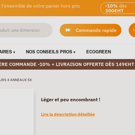
 l'ensemble de votre panier hors prix
-10%
dès
300€HT
Commande rapide
AIRES
NOS CONSEILS PROS
ECOGREEN
ÈRE COMMANDE -10% + LIVRAISON OFFERTE DÈS 149€HT
URS 4 ANNEAUX 5X
Léger et peu encombrant !
Lire la description détaillée