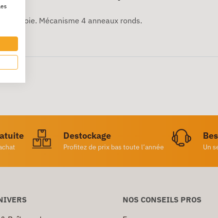
les
 grain soie. Mécanisme 4 anneaux ronds.
ratuite
Destockage
Bes
achat
Profitez de prix bas toute l’année
Un s
NIVERS
NOS CONSEILS PROS