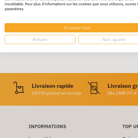
inoubliable. Pour plus d'informations sur les cookies que nous utilisons, ouvrez 
paramètres.
Couverture en polypropylène opaque aspect
Coloris assortis : bleu, rouge, vert, noir.
Accepter tout
Refuser
Non, ajuster
Livraison rapide
Livraison g
24/72h partout en europe
Dès 250€ HT d’
INFORMATIONS
TOP U