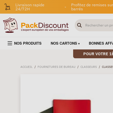
Livraison rapide
Profitez de remises sur
-
24/72H
barrés
NOS PRODUITS
NOS CARTONS
BONNES AFF
POUR VOTRE 1
ACCUEIL
/
FOURNITURES DE BUREAU
/
CLASSEURS
/
CLASSE