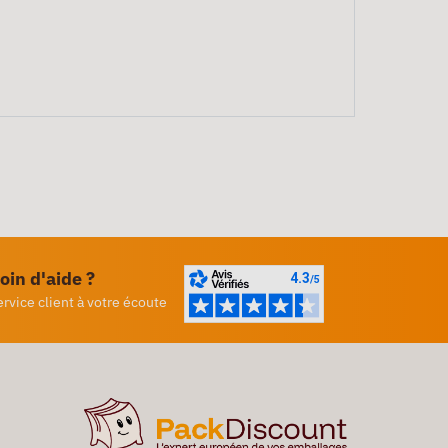
oin d'aide ?
ervice client à votre écoute