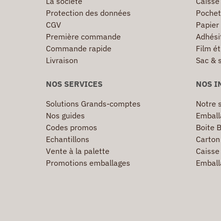
La société
Caisse
Protection des données
Pochet
CGV
Papier
Première commande
Adhésif
Commande rapide
Film ét
Livraison
Sac & 
NOS SERVICES
NOS I
Solutions Grands-comptes
Notre s
Nos guides
Emball
Codes promos
Boite B
Echantillons
Carton 
Vente à la palette
Caisse 
Promotions emballages
Emball