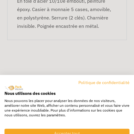
En tôle d’acier 10/10e embouti, peinture
époxy. Casier à monnaie 5 cases, amovible,
en polystyrène. Serrure (2 clés). Charnière
invisible. Poignée encastrée en métal.
Politique de confidentialité
Livraison rapide
Nous utilisons des cookies
24/72h partout en europe
Nous pouvons les placer pour analyser les données de nos visiteurs,
améliorer notre site Web, afficher un contenu personnalisé et vous faire vivre
Livraison gratuite
une expérience inoubliable. Pour plus d'informations sur les cookies que
Dès 250€ HT d’achat
nous utilisons, ouvrez les paramètres.
Destockage
Accepter tout
Profitez de prix bas toute l’année