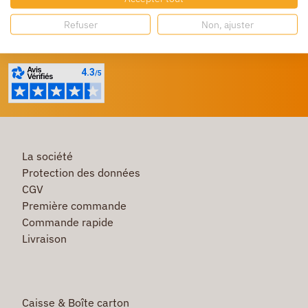
Refuser
Non, ajuster
Besoin d'aide ?
Un service client à votre écoute
La société
Protection des données
CGV
Première commande
Commande rapide
Livraison
Caisse & Boîte carton