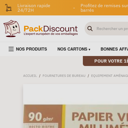
Livraison rapide
Profitez de remises sur
-
24/72H
barrés
NOS PRODUITS
NOS CARTONS
BONNES AFF
POUR VOTRE 1
ACCUEIL
/
FOURNITURES DE BUREAU
/
EQUIPEMENT AMÉNAG