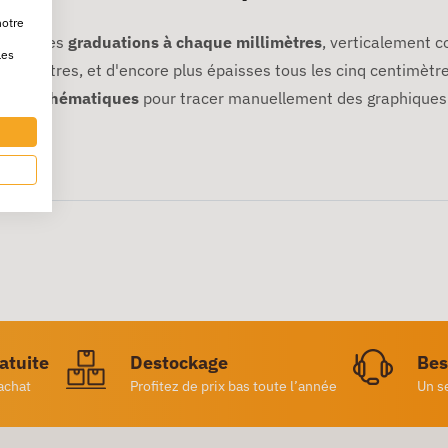
notre
 ayant des
graduations à chaque millimètres
, verticalement 
les
entimètres, et d'encore plus épaisses tous les cinq centimètre
 ou mathématiques
pour tracer manuellement des graphiques
ratuite
Destockage
Bes
achat
Profitez de prix bas toute l’année
Un s