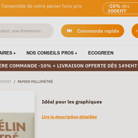
 l'ensemble de votre panier hors prix
-10%
dès
300€HT
Commande rapide
AIRES
NOS CONSEILS PROS
ECOGREEN
ÈRE COMMANDE -10% + LIVRAISON OFFERTE DÈS 149€HT
EMENT
/
PAPIER MILLIMÉTRÉ
Idéal pour les graphiques
Lire la description détaillée