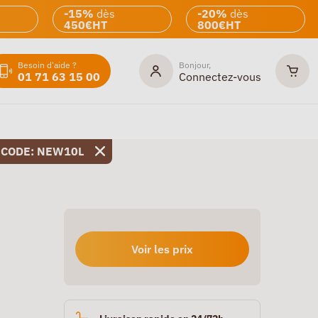
-15%
dès
-20%
dès
450€HT
800€HT
Besoin d'aide ?
Bonjour,
01 71 63 15 00
Connectez-vous
 CODE: NEW10L
Voir les prix