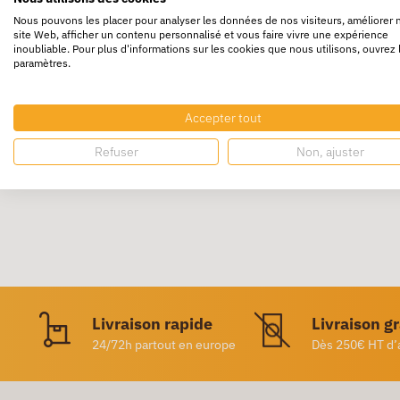
Nous pouvons les placer pour analyser les données de nos visiteurs, améliorer 
site Web, afficher un contenu personnalisé et vous faire vivre une expérience
Le
papier millimétré
est un papier quadrillé
inoubliable. Pour plus d'informations sur les cookies que nous utilisons, ouvrez 
Des plus grosses graduations sont tous les c
paramètres.
Cette
fourniture
est très utilisé en
sciences
Pochette de 12 feuilles A4. Papier 90 g.
Accepter tout
Impression recto bistre, verso bleu.
Refuser
Non, ajuster
Livraison rapide
Livraison g
24/72h partout en europe
Dès 250€ HT d’