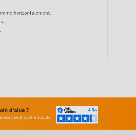
comme horizontalement.
s.
.
oin d'aide ?
ervice client à votre écoute