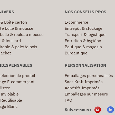
NIVERS
NOS CONSEILS PROS
 & Boîte carton
E-commerce
te bulle & mousse
Entrepôt & stockage
 bulle & rouleau mousse
Transport & logistique
 & feuillard
Entretien & hygiène
irable & palette bois
Boutique & magasin
sachet
Bureautique
NDISPENSABLES
PERSONNALISATION
election de produit
Emballages personnalisés
age E-commerçant
Sacs Kraft Imprimés
lister
Adhésifs Imprimés
Inviolable
Emballages sur mesure
Réutilisable
FAQ
age Blanc
Suivez-nous :