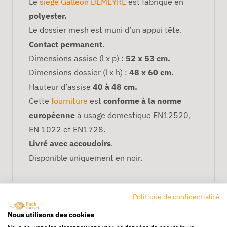
Le
siège Galléon DEMEYRE
est fabriqué en
polyester.
Le dossier mesh est muni d’un appui tête.
Contact permanent
.
Dimensions assise (l x p) :
52 x 53 cm.
Dimensions dossier (l x h) :
48 x 60 cm.
Hauteur d’assise
40 à 48 cm.
Cette
fourniture
est
conforme à la norme
européenne
à usage domestique EN12520,
EN 1022 et EN1728.
Livré avec accoudoirs
.
Disponible uniquement en noir.
Politique de confidentialité
Nous utilisons des cookies
Nous pouvons les placer pour analyser les données de nos visiteurs,