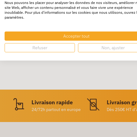
Nous pouvons les placer pour analyser les données de nos visiteurs, améliorer 
site Web, afficher un contenu personnalisé et vous faire vivre une expérience
En polystyrène. Les tiroirs sont insérables 
inoubliable. Pour plus d'informations sur les cookies que nous utilisons, ouvrez 
paramètres.
2 hauteurs de tiroir différentes.
Coulissement parfait des tiroirs, avec butée 
Accepter tout
Fronton noir et porte-étiquette intégré fourn
Refuser
Non, ajuster
Livraison rapide
Livraison g
24/72h partout en europe
Dès 250€ HT d’