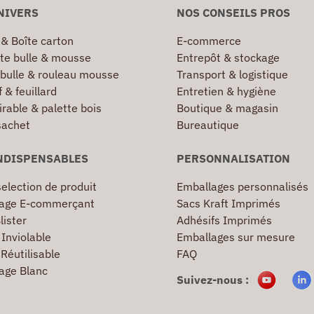
NIVERS
NOS CONSEILS PROS
 & Boîte carton
E-commerce
te bulle & mousse
Entrepôt & stockage
 bulle & rouleau mousse
Transport & logistique
 & feuillard
Entretien & hygiène
irable & palette bois
Boutique & magasin
sachet
Bureautique
NDISPENSABLES
PERSONNALISATION
election de produit
Emballages personnalisés
age E-commerçant
Sacs Kraft Imprimés
lister
Adhésifs Imprimés
Inviolable
Emballages sur mesure
Réutilisable
FAQ
age Blanc
Suivez-nous :