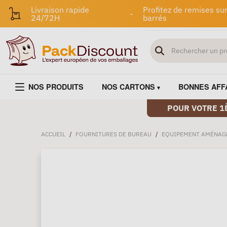
Livraison rapide
Profitez de remises sur
-
24/72H
barrés
NOS PRODUITS
NOS CARTONS
BONNES AFF
POUR VOTRE 1
ACCUEIL
/
FOURNITURES DE BUREAU
/
EQUIPEMENT AMÉNAG