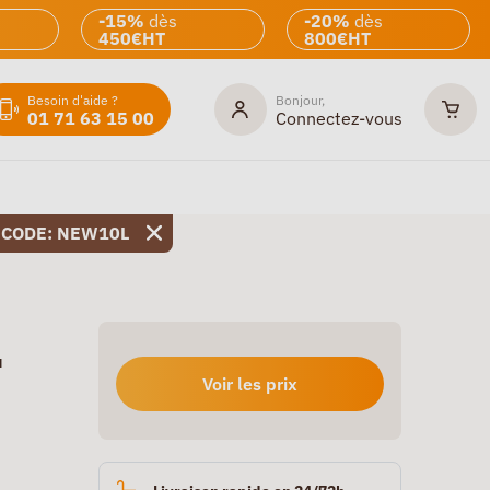
-15%
dès
-20%
dès
450€HT
800€HT
Besoin d'aide ?
Bonjour,
01 71 63 15 00
Connectez-vous
 CODE: NEW10L
u
Voir les prix