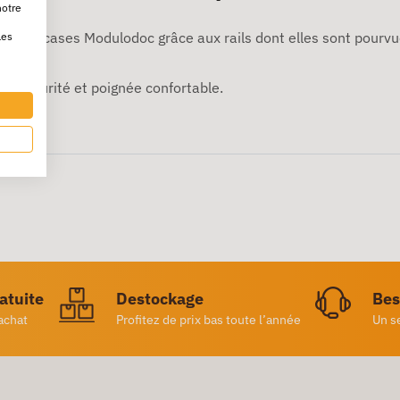
notre
dans les cases Modulodoc grâce aux rails dont elles sont pourvu
les
de sécurité et poignée confortable.
is.
ratuite
Destockage
Bes
achat
Profitez de prix bas toute l’année
Un s