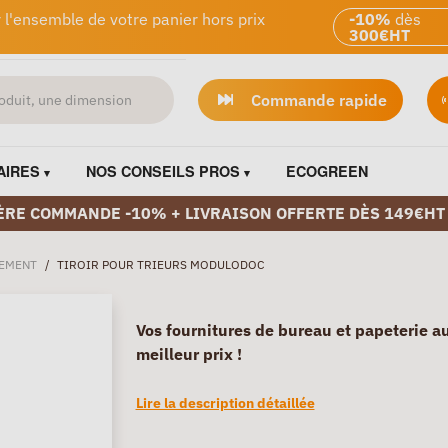
 l'ensemble de votre panier hors prix
-10%
dès
300€HT
Commande rapide
AIRES
NOS CONSEILS PROS
ECOGREEN
ÈRE COMMANDE -10% + LIVRAISON OFFERTE DÈS 149€HT
EMENT
/
TIROIR POUR TRIEURS MODULODOC
Vos fournitures de bureau et papeterie a
meilleur prix !
Lire la description détaillée