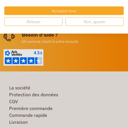
Dès 250€ HT d’achat
Accepter tout
Destockage
Refuser
Non, ajuster
Profitez de prix bas toute l’année
Besoin d'aide ?
Un service client à votre écoute
La société
Protection des données
CGV
Première commande
Commande rapide
Livraison