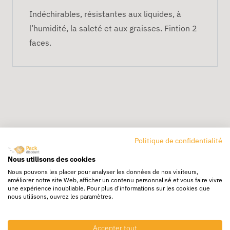
Indéchirables, résistantes aux liquides, à
l’humidité, la saleté et aux graisses. Fintion 2
faces.
Politique de confidentialité
Livraison rapide
Nous utilisons des cookies
24/72h partout en europe
Nous pouvons les placer pour analyser les données de nos visiteurs,
améliorer notre site Web, afficher un contenu personnalisé et vous faire vivre
Livraison gratuite
une expérience inoubliable. Pour plus d'informations sur les cookies que
Dès 250€ HT d’achat
nous utilisons, ouvrez les paramètres.
Destockage
Profitez de prix bas toute l’année
Accepter tout