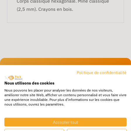
Corps classique hexagonale. Mine classique
(2,5 mm). Crayons en bois.
Livraison rapide
Politique de confidentialité
24/72h partout en europe
Nous utilisons des cookies
Livraison gratuite
Nous pouvons les placer pour analyser les données de nos visiteurs,
améliorer notre site Web, afficher un contenu personnalisé et vous faire vivre
Dès 250€ HT d’achat
une expérience inoubliable. Pour plus d'informations sur les cookies que
nous utilisons, ouvrez les paramètres.
Destockage
Profitez de prix bas toute l’année
Accepter tout
Besoin d'aide ?