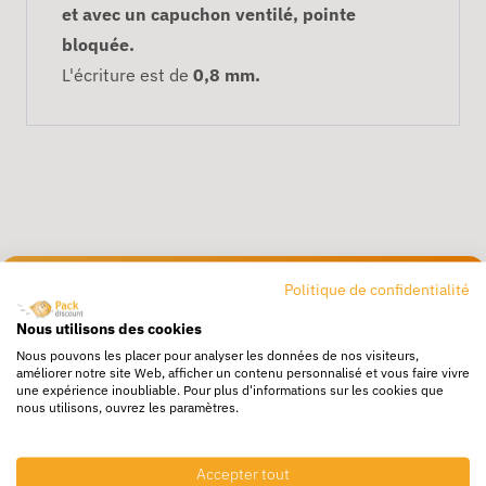
et avec un capuchon ventilé, pointe
bloquée.
L'écriture est de
0,8 mm.
Politique de confidentialité
Livraison rapide
24/72h partout en europe
Nous utilisons des cookies
Nous pouvons les placer pour analyser les données de nos visiteurs,
Livraison gratuite
améliorer notre site Web, afficher un contenu personnalisé et vous faire vivre
une expérience inoubliable. Pour plus d'informations sur les cookies que
Dès 250€ HT d’achat
nous utilisons, ouvrez les paramètres.
Destockage
Profitez de prix bas toute l’année
Accepter tout