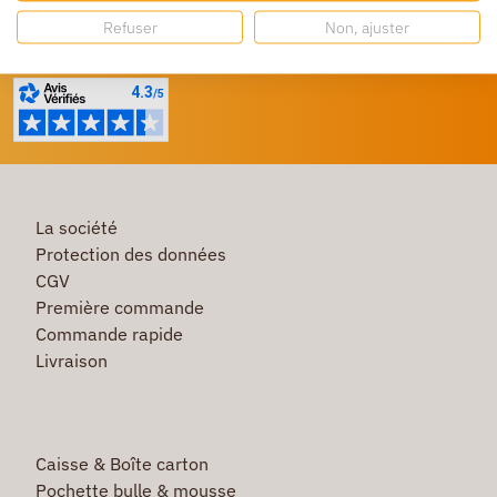
Besoin d'aide ?
Refuser
Non, ajuster
Un service client à votre écoute
La société
Protection des données
CGV
Première commande
Commande rapide
Livraison
Caisse & Boîte carton
Pochette bulle & mousse