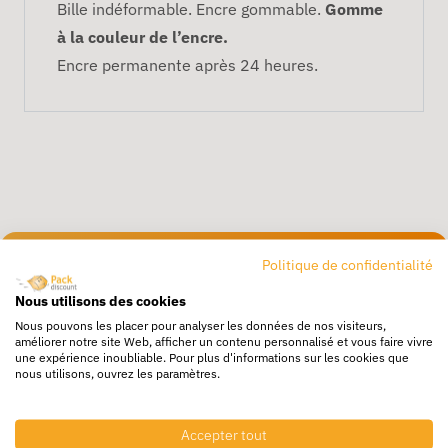
Bille indéformable. Encre gommable.
Gomme
à la couleur de l’encre.
Encre permanente après 24 heures.
Politique de confidentialité
Livraison rapide
24/72h partout en europe
Nous utilisons des cookies
Nous pouvons les placer pour analyser les données de nos visiteurs,
Livraison gratuite
améliorer notre site Web, afficher un contenu personnalisé et vous faire vivre
une expérience inoubliable. Pour plus d'informations sur les cookies que
Dès 250€ HT d’achat
nous utilisons, ouvrez les paramètres.
Destockage
Profitez de prix bas toute l’année
Accepter tout