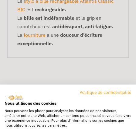
Le
stylo à bille rechargeable Atlantis Classic
BIC
est
rechargeable.
La
bille est indéformable
et le grip en
caoutchouc est
antidérapant, anti fatigue.
La
fourniture
a une
douceur d’écriture
exceptionnelle.
Politique de confidentialité
Nous utilisons des cookies
Livraison rapide
Nous pouvons les placer pour analyser les données de nos visiteurs,
24/72h partout en europe
améliorer notre site Web, afficher un contenu personnalisé et vous faire vivre
une expérience inoubliable. Pour plus d'informations sur les cookies que
Livraison gratuite
nous utilisons, ouvrez les paramètres.
Dès 250€ HT d’achat