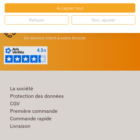
Accepter tout
Destockage
Profitez de prix bas toute l’année
Refuser
Non, ajuster
Besoin d'aide ?
Un service client à votre écoute
La société
Protection des données
CGV
Première commande
Commande rapide
Livraison