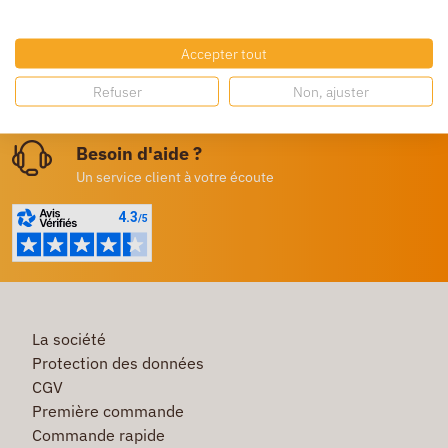
Livraison gratuite
Dès 250€ HT d’achat
Accepter tout
Destockage
Refuser
Non, ajuster
Profitez de prix bas toute l’année
Besoin d'aide ?
Un service client à votre écoute
La société
Protection des données
CGV
Première commande
Commande rapide