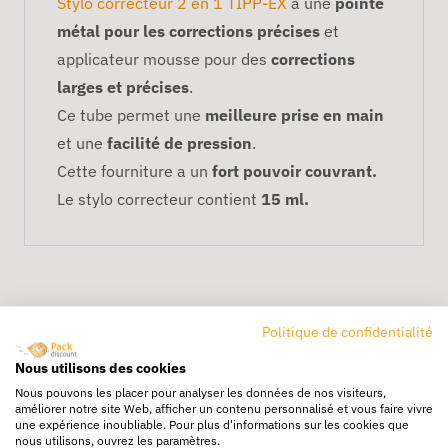
Stylo correcteur 2 en 1 TIPP-EX
a une
pointe
métal pour les corrections précises
et
applicateur mousse pour des
corrections
larges et précises
.
Ce tube permet une
meilleure prise en main
et une
facilité de pression
.
Cette fourniture a un
fort pouvoir couvrant.
Le stylo correcteur contient
15 ml.
Politique de confidentialité
Nous utilisons des cookies
Nous pouvons les placer pour analyser les données de nos visiteurs,
Livraison rapide
améliorer notre site Web, afficher un contenu personnalisé et vous faire vivre
une expérience inoubliable. Pour plus d'informations sur les cookies que
24/72h partout en europe
nous utilisons, ouvrez les paramètres.