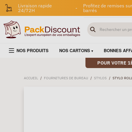
Livraison rapide
Profitez de remises sur
-
24/72H
barrés
NOS PRODUITS
NOS CARTONS
BONNES AFF
POUR VOTRE 1
ACCUEIL
/
FOURNITURES DE BUREAU
/
STYLOS
/
STYLO ROLL