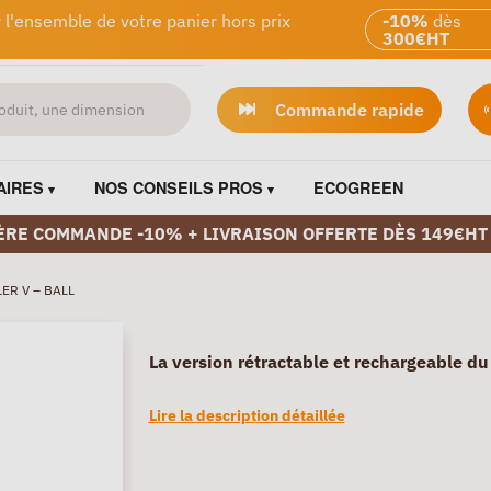
 l'ensemble de votre panier hors prix
-10%
dès
300€HT
Commande rapide
AIRES
NOS CONSEILS PROS
ECOGREEN
ÈRE COMMANDE -10% + LIVRAISON OFFERTE DÈS 149€HT
ER V – BALL
La version rétractable et rechargeable du
Lire la description détaillée