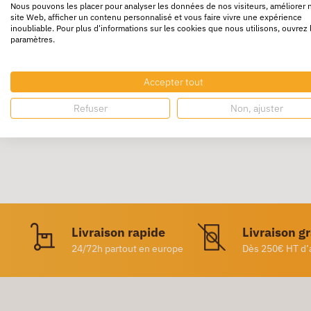
Nous pouvons les placer pour analyser les données de nos visiteurs, améliorer 
site Web, afficher un contenu personnalisé et vous faire vivre une expérience
Le
Stylo roller V – Ball
a une
bille indéforma
inoubliable. Pour plus d'informations sur les cookies que nous utilisons, ouvrez 
paramètres.
L'encre a une
longue autonomie d’écriture.
La
grip de caoutchouc est lisse
pour un conf
Accepter tout
La
fourniture
a un
clip et une pointe en mét
Refuser
Non, ajuster
Livraison rapide
Livraison g
24/72h partout en europe
Dès 250€ HT d’