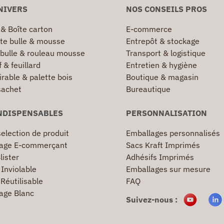
NIVERS
NOS CONSEILS PROS
 & Boîte carton
E-commerce
te bulle & mousse
Entrepôt & stockage
 bulle & rouleau mousse
Transport & logistique
 & feuillard
Entretien & hygiène
irable & palette bois
Boutique & magasin
sachet
Bureautique
NDISPENSABLES
PERSONNALISATION
election de produit
Emballages personnalisés
age E-commerçant
Sacs Kraft Imprimés
lister
Adhésifs Imprimés
Inviolable
Emballages sur mesure
Réutilisable
FAQ
age Blanc
Suivez-nous :