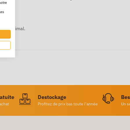
notre
ble.
les
ort optimal.
al
ratuite
Destockage
Bes
achat
Profitez de prix bas toute l’année
Un s