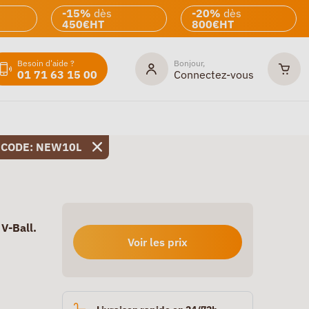
-15%
dès
-20%
dès
450€HT
800€HT
Besoin d'aide ?
Bonjour,
01 71 63 15 00
Connectez-vous
 CODE: NEW10L
 V-Ball.
Voir les prix