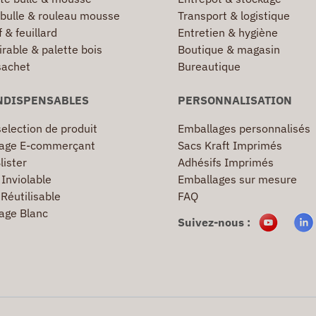
 bulle & rouleau mousse
Transport & logistique
 & feuillard
Entretien & hygiène
irable & palette bois
Boutique & magasin
sachet
Bureautique
NDISPENSABLES
PERSONNALISATION
election de produit
Emballages personnalisés
age E-commerçant
Sacs Kraft Imprimés
lister
Adhésifs Imprimés
Inviolable
Emballages sur mesure
Réutilisable
FAQ
age Blanc
Suivez-nous :