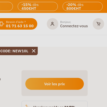
-15%
dès
-20%
dès
450€HT
800€HT
Besoin d'aide ?
Bonjour,
01 71 63 15 00
Connectez-vous
 CODE: NEW10L
u
Voir les prix