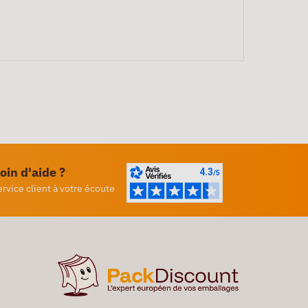
.
oin d'aide ?
ervice client à votre écoute