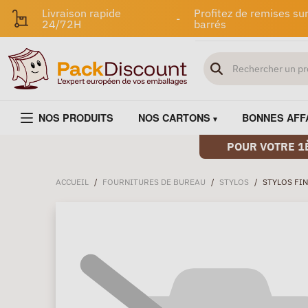
Livraison rapide
Profitez de remises sur
-
24/72H
barrés
NOS PRODUITS
NOS CARTONS
BONNES AFF
POUR VOTRE 1
ACCUEIL
/
FOURNITURES DE BUREAU
/
STYLOS
/
STYLOS FI