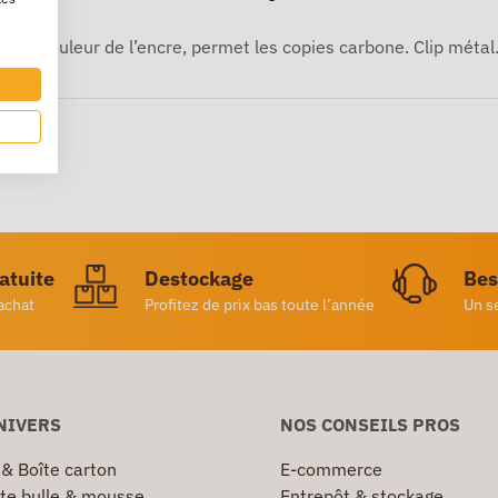
à la couleur de l’encre, permet les copies carbone. Clip métal
ratuite
Destockage
Bes
achat
Profitez de prix bas toute l’année
Un s
NIVERS
NOS CONSEILS PROS
 & Boîte carton
E-commerce
te bulle & mousse
Entrepôt & stockage