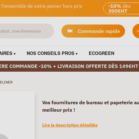
 l'ensemble de votre panier hors prix
-10%
dès
300€HT
Commande rapide
AIRES
NOS CONSEILS PROS
ECOGREEN
ÈRE COMMANDE -10% + LIVRAISON OFFERTE DÈS 149€HT
NELINER
Vos fournitures de bureau et papeterie a
meilleur prix !
Lire la description détaillée