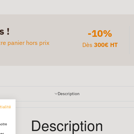
s !
-10%
re panier hors prix
Dès
300€ HT
Description
tialité
Description
notre
les