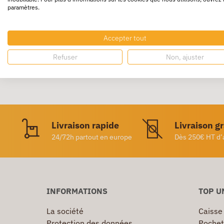
paramètres.
Pointe fine baguée métal. Corps et capuchon 
Accepter tout
Refuser
Non, ajuster
Livraison rapide
Livraison g
24/72h partout en europe
Dès 250€ HT d’
INFORMATIONS
TOP U
La société
Caisse
Protection des données
Pochet