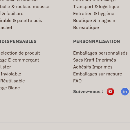
 bulle & rouleau mousse
Transport & logistique
 & feuillard
Entretien & hygiène
irable & palette bois
Boutique & magasin
sachet
Bureautique
NDISPENSABLES
PERSONNALISATION
election de produit
Emballages personnalisés
age E-commerçant
Sacs Kraft Imprimés
lister
Adhésifs Imprimés
Inviolable
Emballages sur mesure
Réutilisable
FAQ
age Blanc
Suivez-nous :