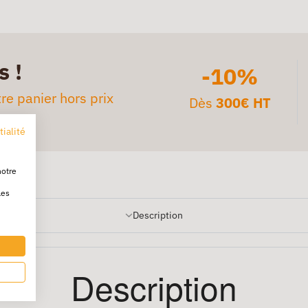
s !
-10%
re panier hors prix
Dès
300€ HT
tialité
notre
les
Description
Description