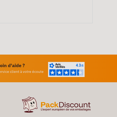
oin d'aide ?
ervice client à votre écoute