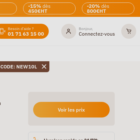
-15%
dès
-20%
dès
450€HT
800€HT
Besoin d'aide ?
Bonjour,
01 71 63 15 00
Connectez-vous
 CODE: NEW10L
u
Voir les prix