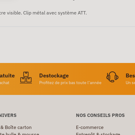
cre visible. Clip métal avec système ATT.
ratuite
Destockage
Bes
achat
Profitez de prix bas toute l’année
Un s
NIVERS
NOS CONSEILS PROS
 & Boîte carton
E-commerce
te bulle & mousse
Entrepôt & stockage