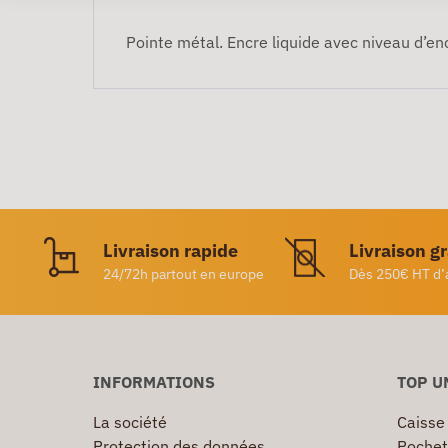
Pointe métal. Encre liquide avec niveau d’en
Livraison rapide
Livraison g
24/72h partout en europe
Dès 250€ HT d’
INFORMATIONS
TOP U
La société
Caisse
Protection des données
Pochet