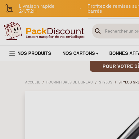
Livraison rapide
Profitez de remises sur
-
24/72H
barrés
NOS PRODUITS
NOS CARTONS
BONNES AFF
POUR VOTRE 1
ACCUEIL
/
FOURNITURES DE BUREAU
/
STYLOS
/
STYLOS GR