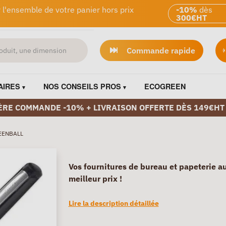
 l'ensemble de votre panier hors prix
-10%
dès
300€HT
Commande rapide
AIRES
NOS CONSEILS PROS
ECOGREEN
ÈRE COMMANDE -10% + LIVRAISON OFFERTE DÈS 149€HT
EENBALL
Vos fournitures de bureau et papeterie a
meilleur prix !
Lire la description détaillée