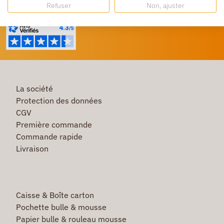
Refuser
Non, ajuster
Un service client à votre écoute
La société
Protection des données
CGV
Première commande
Commande rapide
Livraison
Caisse & Boîte carton
Pochette bulle & mousse
Papier bulle & rouleau mousse