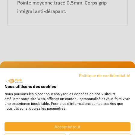
Pointe moyenne tracé 0,5mm. Corps grip
intégral anti-dérapant.
Livraison rapide
Politique de confidentialité
24/72h partout en europe
Nous utilisons des cookies
Livraison gratuite
Nous pouvons les placer pour analyser les données de nos visiteurs,
améliorer notre site Web, afficher un contenu personnalisé et vous faire vivre
Dès 250€ HT d’achat
une expérience inoubliable. Pour plus d'informations sur les cookies que
nous utilisons, ouvrez les paramètres.
Destockage
Profitez de prix bas toute l’année
Accepter tout
Besoin d'aide ?