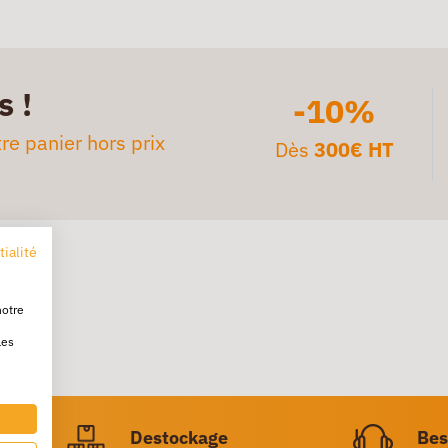
s !
-10%
re panier hors prix
Dès
300€ HT
tialité
notre
les
ratuite
Destockage
Bes