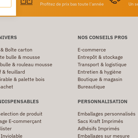
achat
Profitez de prix bas toute l’année
Un s
NIVERS
NOS CONSEILS PROS
 & Boîte carton
E-commerce
te bulle & mousse
Entrepôt & stockage
 bulle & rouleau mousse
Transport & logistique
 & feuillard
Entretien & hygiène
irable & palette bois
Boutique & magasin
sachet
Bureautique
NDISPENSABLES
PERSONNALISATION
election de produit
Emballages personnalisés
age E-commerçant
Sacs Kraft Imprimés
lister
Adhésifs Imprimés
Inviolable
Emballages sur mesure