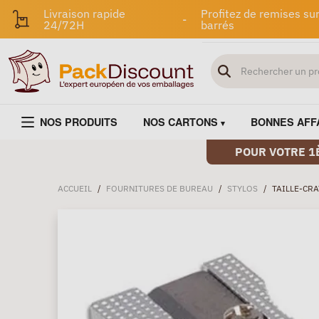
Livraison rapide
Profitez de remises sur
-
24/72H
barrés
NOS PRODUITS
NOS CARTONS
BONNES AFF
POUR VOTRE 1
ACCUEIL
/
FOURNITURES DE BUREAU
/
STYLOS
/
TAILLE-CR