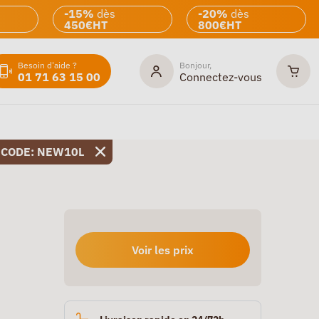
-15%
dès
-20%
dès
450€HT
800€HT
Besoin d'aide ?
Bonjour,
01 71 63 15 00
Connectez-vous
 CODE: NEW10L
Voir les prix