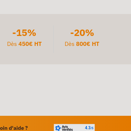
-15%
-20%
Dès
450€ HT
Dès
800€ HT
oin d'aide ?