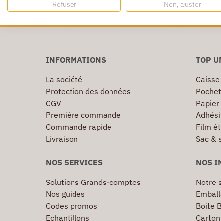
Refuser
Non, ajuster
24/72h partout en europe
Dès 250€ HT d’
INFORMATIONS
TOP U
La société
Caisse
Protection des données
Pochet
CGV
Papier
Première commande
Adhésif
Commande rapide
Film ét
Livraison
Sac & 
NOS SERVICES
NOS I
Solutions Grands-comptes
Notre s
Nos guides
Emball
Codes promos
Boite B
Echantillons
Carton 