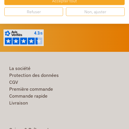
Accepter tout
Profitez de prix bas toute l’année
Refuser
Non, ajuster
Besoin d'aide ?
Un service client à votre écoute
La société
Protection des données
CGV
Première commande
Commande rapide
Livraison