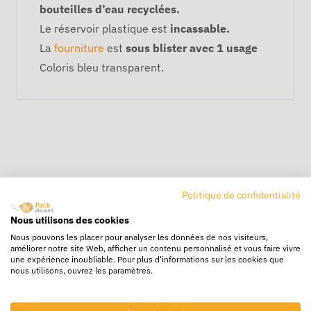
bouteilles d’eau recyclées.
Le réservoir plastique est
incassable.
La
fourniture
est
sous blister avec 1 usage
Coloris bleu transparent.
Politique de confidentialité
Livraison rapide
Nous utilisons des cookies
24/72h partout en europe
Nous pouvons les placer pour analyser les données de nos visiteurs,
améliorer notre site Web, afficher un contenu personnalisé et vous faire vivre
Livraison gratuite
une expérience inoubliable. Pour plus d'informations sur les cookies que
nous utilisons, ouvrez les paramètres.
Dès 250€ HT d’achat
Destockage