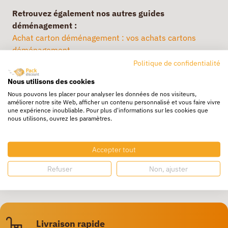
Retrouvez également nos autres guides
déménagement :
Achat carton déménagement : vos achats cartons
déménagement
Politique de confidentialité
Besoin de cartons de déménagement pas cher ?
Nous utilisons des cookies
Trouvez vos cartons de déménagement : notre guide
Nous pouvons les placer pour analyser les données de nos visiteurs,
améliorer notre site Web, afficher un contenu personnalisé et vous faire vivre
pour réussir son déménagement
une expérience inoubliable. Pour plus d'informations sur les cookies que
nous utilisons, ouvrez les paramètres.
Je déménage facile et pas cher
Nos conseils pour déménager facilement
Accepter tout
Bien choisir ses emballages pour déménager
Refuser
Non, ajuster
Réussir son déménagement
Livraison rapide