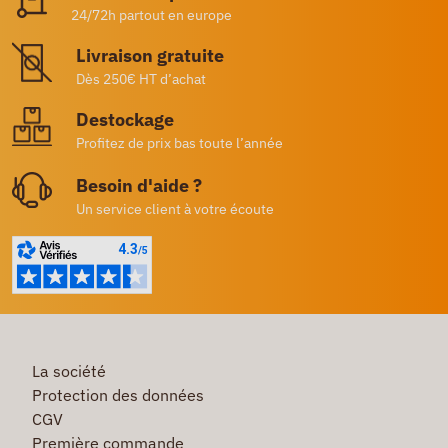
24/72h partout en europe
Livraison gratuite
Dès 250€ HT d’achat
Destockage
Profitez de prix bas toute l’année
Besoin d'aide ?
Un service client à votre écoute
La société
Protection des données
CGV
Première commande