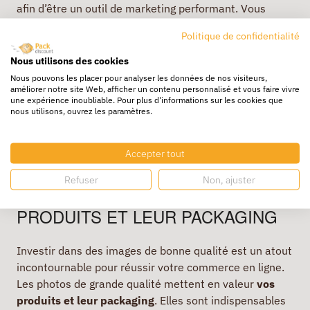
afin d’être un outil de marketing performant. Vous
augmenterez ainsi votre base de données et par
Politique de confidentialité
conséquent vos ventes.
Nous utilisons des cookies
Vous devez également analyser de temps à autre les
Nous pouvons les placer pour analyser les données de nos visiteurs,
résultats de votre site afin de les améliorer. Créez
améliorer notre site Web, afficher un contenu personnalisé et vous faire vivre
une expérience inoubliable. Pour plus d'informations sur les cookies que
régulièrement de nouveaux contenus pour que les
nous utilisons, ouvrez les paramètres.
internautes puissent les partager. Tout ceci vous
permettra de bien vous positionner dans les résultats
de recherche de Google.
Accepter tout
DES PHOTOS DE QUALITÉ,
Refuser
Non, ajuster
METTANT EN VALEUR LES
PRODUITS ET LEUR PACKAGING
Investir dans des images de bonne qualité est un atout
incontournable pour réussir votre commerce en ligne.
Les photos de grande qualité mettent en valeur
vos
produits et leur packaging
. Elles sont indispensables