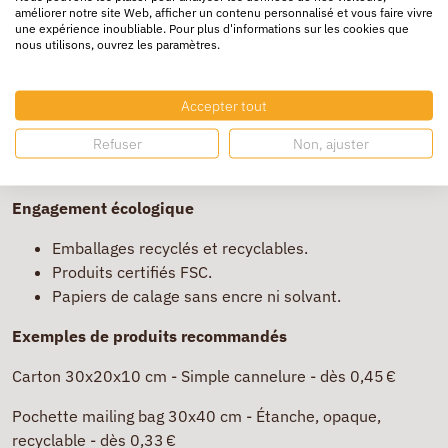
améliorer notre site Web, afficher un contenu personnalisé et vous faire vivre
Livraison gratuite dès 250 € d’achat.
une expérience inoubliable. Pour plus d'informations sur les cookies que
nous utilisons, ouvrez les paramètres.
Prix dégressifs et réductions
Tarifs PRO dès le 1er colis.
Accepter tout
Packs par lots (50, 100, 200 pièces) à prix cassés.
Offres promo fréquentes + cashback avec iGraal,
Refuser
Non, ajuster
MaReduc, etc.
Engagement écologique
Emballages recyclés et recyclables.
Produits certifiés FSC.
Papiers de calage sans encre ni solvant.
Exemples de produits recommandés
Carton 30x20x10 cm - Simple cannelure - dès 0,45 €
Pochette mailing bag 30x40 cm - Étanche, opaque,
recyclable - dès 0,33 €