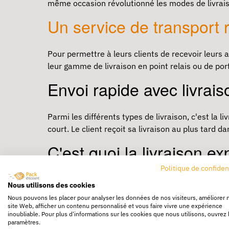
même occasion révolutionné les modes de livraison
Un service de transport 
Pour permettre à leurs clients de recevoir leurs 
leur gamme de livraison en point relais ou de por
Envoi rapide avec livrais
Parmi les différents types de livraison, c'est la 
court. Le client reçoit sa livraison au plus tard 
C'est quoi la livraison e
Politique de confiden
En règle générale, livraison express est ce que l'
Nous utilisons des cookies
jour de votre achat, si vous avez effectué votre 
Nous pouvons les placer pour analyser les données de nos visiteurs, améliorer 
site Web, afficher un contenu personnalisé et vous faire vivre une expérience
La livraison express est le plus souvent proposée 
inoubliable. Pour plus d'informations sur les cookies que nous utilisons, ouvrez 
paramètres.
livré dans un point relais est toujours proposée.