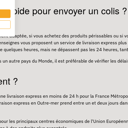
s rapide pour envoyer un colis
ément adaptée, si vous achetez des produits périssables ou si
nseignes vous proposent un service de livraison express plus ra
 quelques heures, mais ne dépassent pas les 24 heures, tant q
 un autre pays du Monde, il est préférable de vérifier les délai
ent ?
une livraison express en moins de 24 h pour la France Métropo
aison express en Outre-mer prend entre un et deux jours dans l
s pour les principaux centres économiques de l'Union Européenn
ns à des endroits plus excentrés.