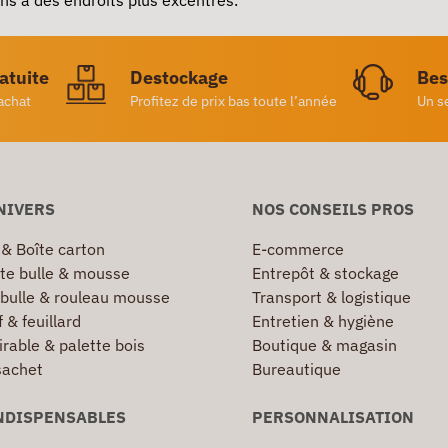
ratuite
Destockage
Bes
achat
Profitez de prix bas toute l’année
Un s
NIVERS
NOS CONSEILS PROS
 & Boîte carton
E-commerce
te bulle & mousse
Entrepôt & stockage
 bulle & rouleau mousse
Transport & logistique
 & feuillard
Entretien & hygiène
irable & palette bois
Boutique & magasin
sachet
Bureautique
NDISPENSABLES
PERSONNALISATION