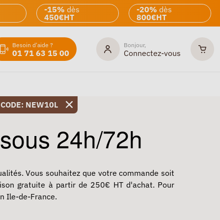
-15%
dès
-20%
dès
450€HT
800€HT
Besoin d'aide ?
Bonjour,
01 71 63 15 00
Connectez-vous
 CODE: NEW10L
 sous 24h/72h
qualités. Vous souhaitez que votre commande soit
ison gratuite à partir de 250€ HT d'achat. Pour
en Ile-de-France.