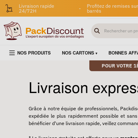
Livraison rapide
Profitez de remises sur
-
24/72H
barrés
NOS PRODUITS
NOS CARTONS
BONNES AFF
POUR VOTRE 1
Livraison expre
Grâce à notre équipe de professionnels, Packdis
expédiée le plus rapidemment possible et sans 
bénéficier d'une livraison rapide, veillez comman
* La livraison gratuite est offerte pour un
montan