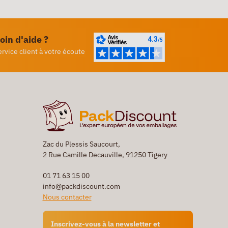
oin d'aide ?
ervice client à votre écoute
Zac du Plessis Saucourt,
2 Rue Camille Decauville, 91250 Tigery
01 71 63 15 00
info@packdiscount.com
Nous contacter
Inscrivez-vous à la newsletter et