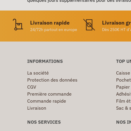
Livraison rapide
Livraison g
24/72h partout en europe
Dès 250€ HT d’
INFORMATIONS
TOP U
La société
Caisse
Protection des données
Pochet
CGV
Papier
Première commande
Adhésif
Commande rapide
Film ét
Livraison
Sac & 
NOS SERVICES
NOS I