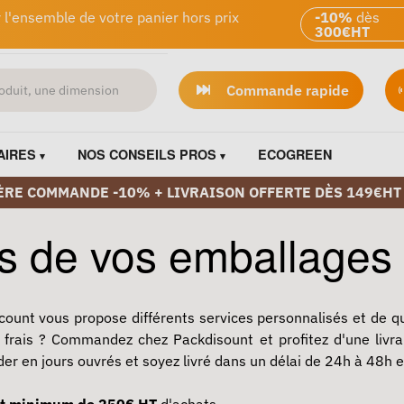
 l'ensemble de votre panier hors prix
-10%
dès
300€HT
Commande rapide
AIRES
NOS CONSEILS PROS
ECOGREEN
ÈRE COMMANDE -10% + LIVRAISON OFFERTE DÈS 149€HT
ss de vos emballages
count vous propose différents services personnalisés et de 
frais ? Commandez chez Packdisount et profitez d'une livra
der en jours ouvrés et soyez livré dans un délai de 24h à 48h 
t minimum de 250€ HT
d'achats.