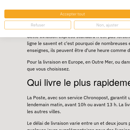
Quel est le moyen le plu
Accepter tout
Combien de jours ?
Refuser
Non, ajuster
Cette livraison express standard n'est pas forc
ligne le savent et c'est pourquoi de nombreuses e
enseignes, ils peuvent être d'une heure comme de
Pour la livraison en Europe, en Outre Mer, ou dans
que vous choisissez.
Qui livre le plus rapidem
La Poste, avec son service Chronopost, garantit 
lendemain matin, avant 10h ou avant 13 h. La livr
les autres villes.
Le délai de livraison varie entre un et deux jour
quelques jours supplémentaires pour des livraiso