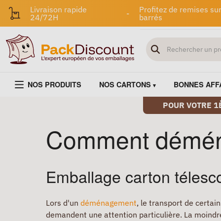
Livraison rapide
Profitez de remises sur
-
24/72H
barrés
NOS PRODUITS
NOS CARTONS
BONNES AFF
POUR VOTRE 1
Comment déména
Emballage carton télesco
Lors d'un
déménagement
, le transport de certai
demandent une attention particulière. La moindre 