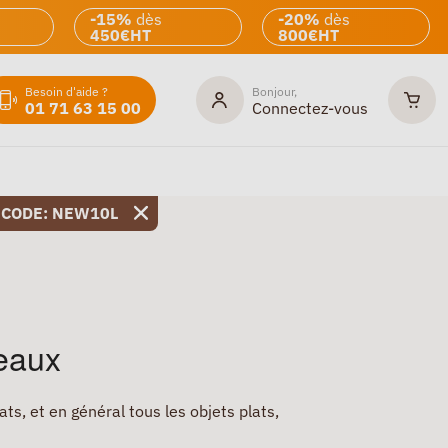
-15%
dès
-20%
dès
450€HT
800€HT
Besoin d'aide ?
Bonjour,
01 71 63 15 00
Connectez-vous
 CODE: NEW10L
leaux
ats, et en général tous les objets plats,