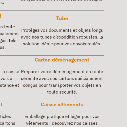
s.
g
Tube
en toute
Protégez vos documents et objets longs
cialement
avec nos tubes d’expédition robustes, la
gés, tels
solution idéale pour vos envois roulés.
us.
Carton déménagement
 la caisse
Préparez votre déménagement en toute
nvois à
sérénité avec nos cartons spécialement
istance et
conçus pour transporter vos objets en
toute sécurité.
t
Caisse vêtements
ticles
Emballage pratique et léger pour vos
 cartons
vêtements : découvrez nos caisses