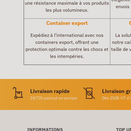
une résistance maximale à vos produits
envois 
les plus volumineux.
Container export
Expédiez à l’international avec nos
La solu
containers export, offrant une
notre cai
protection optimale contre les chocs et
taille de
les intempéries.
Livraison rapide
Livraison g
24/72h partout en europe
Dès 250€ HT d’
INFORMATIONS
TOP U