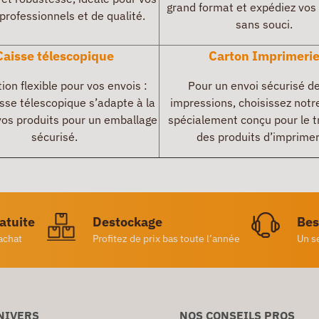
grand format et expédiez vos
professionnels et de qualité.
sans souci.
Caisse télescopique
Carton Imprimeri
tion flexible pour vos envois :
Pour un envoi sécurisé d
sse télescopique s’adapte à la
impressions, choisissez notr
 vos produits pour un emballage
spécialement conçu pour le t
sécurisé.
des produits d’imprimer
ratuite
Destockage
Bes
achat
Profitez de prix bas toute l’année
Un s
NIVERS
NOS CONSEILS PROS