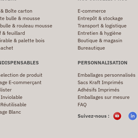
 & Boîte carton
E-commerce
te bulle & mousse
Entrepôt & stockage
 bulle & rouleau mousse
Transport & logistique
 & feuillard
Entretien & hygiène
irable & palette bois
Boutique & magasin
sachet
Bureautique
NDISPENSABLES
PERSONNALISATION
election de produit
Emballages personnalisés
age E-commerçant
Sacs Kraft Imprimés
lister
Adhésifs Imprimés
Inviolable
Emballages sur mesure
Réutilisable
FAQ
age Blanc
Suivez-nous :