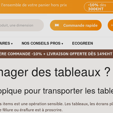
 l'ensemble de votre panier hors prix
-10%
dès
300€HT
Commande rapide
AIRES
NOS CONSEILS PROS
ECOGREEN
ÈRE COMMANDE -10% + LIVRAISON OFFERTE DÈS 149€HT
ger des tableaux ?
pique pour transporter les tab
ns items est une opération sensible. Les tableaux, les écrans pl
fêlure ou éraflure est à proscrire.