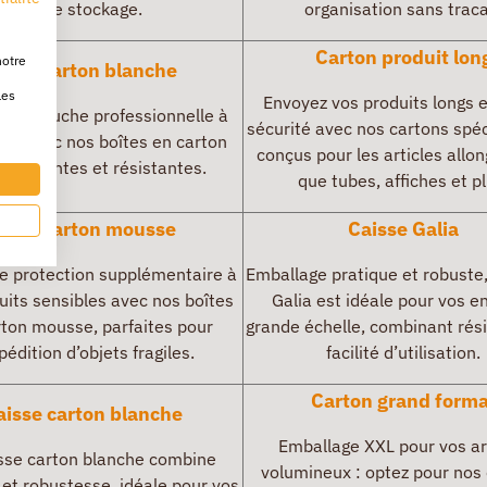
et de stockage.
organisation sans traca
Carton
produit lon
notre
oîte carton blanche
les
Envoyez vos produits longs 
 une touche professionnelle à
sécurité avec nos cartons spé
ois avec nos boîtes en carton
conçus pour les articles allon
, élégantes et résistantes.
que tubes, affiches et pl
oîte carton mousse
Caisse
Galia
ne protection supplémentaire à
Emballage pratique et robuste,
uits sensibles avec nos boîtes
Galia est idéale pour vos e
rton mousse, parfaites pour
grande échelle, combinant rés
pédition d’objets fragiles.
facilité d’utilisation.
Carton grand forma
aisse carton blanche
Emballage XXL pour vos ar
sse carton blanche combine
volumineux : optez pour nos
et robustesse, idéale pour vos