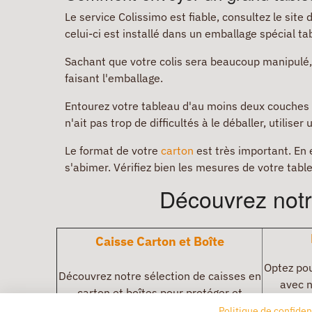
Le service Colissimo est fiable, consultez le site
celui-ci est installé dans un emballage spécial ta
Sachant que votre colis sera beaucoup manipulé,
faisant l'emballage.
Entourez votre tableau d'au moins deux couches su
n'ait pas trop de difficultés à le déballer, utiliser
Le format de votre
carton
est très important. En e
s'abimer. Vérifiez bien les mesures de votre tabl
Découvrez notr
Caisse Carton et Boîte
Optez pou
Découvrez notre sélection de caisses en
avec n
carton et boîtes pour protéger et
parfaite
expédier vos produits en toute sécurité,
Politique de confiden