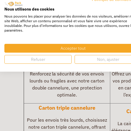
adaptées à tous vos besoins.
Nous utilisons des cookies
Carton simple cannelure
Nous pouvons les placer pour analyser les données de nos visiteurs, améliorer 
B
site Web, afficher un contenu personnalisé et vous faire vivre une expérience
inoubliable. Pour plus d'informations sur les cookies que nous utilisons, ouvrez 
paramètres.
Pour un emballage fiable à prix
Ajoutez
compétitif, choisissez notre carton
vos env
simple cannelure, idéal pour les envois
blanc
Accepter tout
légers et moyens.
Refuser
Non, ajuster
Carton double cannelure
B
Renforcez la sécurité de vos envois
Offrez u
lourds ou fragiles avec notre carton
vos prod
double cannelure, une protection
en ca
optimale.
l’ex
Carton triple cannelure
C
Pour les envois très lourds, choisissez
La cai
notre carton triple cannelure, offrant
élégance 